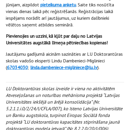
jūnijam, aizpildot
pieteikuma anketu
. Saite tiks nosūtīta
vienas dienas laikā pēc reģistrēšanās. Reģistrācijas laikā
iespējams norādīt arī jautājumus, uz kuriem dalībnieki
vēlētos saņemt atbildes seminārā.
Pievienojies un uzzini, kā kļūt par daļu no Latvijas
Universitātes augstākā līmeņa pētniecības kopienas!
Jautājumu gadījumā aicinām sazināties ar LU Doktorantūras
skolas vadošo eksperti Lindu Dambenieci-Miglinieci
(
67034030
;
linda.dambeniece-migliniece@lu.lv
).
LU Doktorantūras skolas izveide ir viena no aktivitātēm
Atveseļošanas un noturības mehānisma projektā “Latvijas
Universitātes iekšējā un ārējā konsolidācija” (Nr.
5.2.1.1.i.0/2/24/I/CFLA/007), ko īsteno Latvijas Universitāte
un Banku augstskola, turpinot Eiropas Sociālā fonda
projektā “LU doktorantūras kapacitātes stiprināšana jaunā
doktorantūras modeļa ietvarā” (Nr. 8.2.2.0/20/I/006)