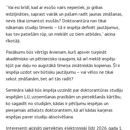
“Vai esi brīdī, kad ar esošo vairs nepietiek, jo gribas
iedziļināties, saprast vairāk un pašam radīt jaunas zināšanas,
nevis tikai izmantot esošās? Doktorantūra nav tikai
nākamais studiju līmenis – tā ir iespēja definēt jautājumus,
kas tev patiešām rūp, un meklēt uz tiem atbildes,” aicina
rīkotāji.
Pasākums būs vērtīgs ikvienam, kurš apsver turpināt
akadēmisko un pētniecisko izaugsmi, kā arī meklē iespēju
kļūt par daļu no augstākā līmeņa zinātniskās kopienas. Šī ir
iespēja uzdot sev būtisku jautājumu – vai vēlos ne tikai
sekot zināšanām, bet arī tās radīt?
Semināra laikā būs iespēja uzzināt par doktorantūras studiju
iespējām LU, uzņemšanas prasībām un pieteikšanās kārtību,
ko sagaidīt no studijām, kādas ir pētījumu iespējas un
pieejamais atbalsts doktorantiem, kā arī kādas karjeras
iespējas paver studiju absolvēšana.
Interesenti aicināti pieteikties elektroniski līdz 2026. gada 1.