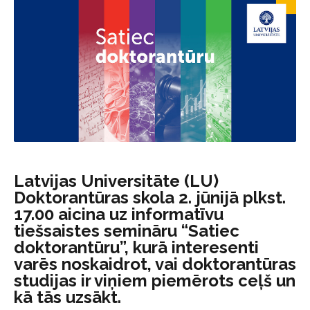
Latvijas Universitāte (LU)
Doktorantūras skola 2. jūnijā plkst.
17.00 aicina uz informatīvu
tiešsaistes semināru “Satiec
doktorantūru”, kurā interesenti
varēs noskaidrot, vai doktorantūras
studijas ir viņiem piemērots ceļš un
kā tās uzsākt.