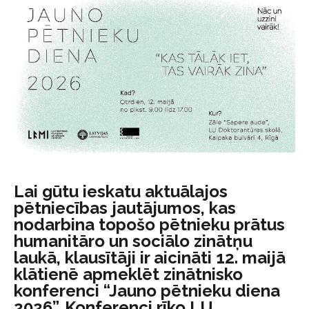
Lai gūtu ieskatu aktuālajos
pētniecības jautājumos, kas
nodarbina topošo pētnieku prātus
humanitāro un sociālo zinātņu
laukā, klausītāji ir aicināti 12. maijā
klātienē apmeklēt zinātnisko
konferenci “Jauno pētnieku diena
2026”. Konferenci rīko LU