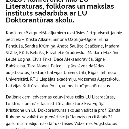
Literatūras, folkloras un mākslas
institūts sadarbībā ar LU
Doktorantūras skolu.
Konferencē ar priekšlasījumiem uzstāsies četrpadsmit jaunie
pētnieki – Krista Alksne, Simona Ozoliņa-Ugore, Elīna
Pentjuša, Sandra Krūmiņa, Anete Saulīte-Stačkune, Madara
Stāde, Rūds Bebrišs, Elizabete Grudovska, Madara Mazjāne,
Lelde Logina, Elvis Friks, Dace Aleksandraviča, Signe
Bahšteina, Tara Monet Falce – , pārstāvot dažādas
augstskolas, tostarp Latvijas Universitāti, Rīgas Tehnisko
Universitāti, RTU Liepājas akadēmiju, Vidzemes Augstskolu,
Latvijas Kultūras akadēmiju, un neatkarīgos pētniekus.
Dalībniekiem iedvesmas ceļavārdus teiks LU Literatūras,
folkloras un mākslas institūta direktore Eva Eglāja-
Kristsone un LU Doktorantūras skolas vadītāja prof. Zanda
Rubene, savukārt ar plenārlekciju “Jaunais un citādais 21.
gadsimta mediju mākslā” uzstāsies Vidzemes Augstskolas