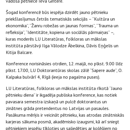
vadošā pētniece Ieva Gintere.
Šogad konferencē būs iespēja dzirdēt jauno pētnieku
priekšlasījumus četrās tematiskās sekcijās – “Kultūra un
ekonomika”, “Žanru robežas un jaunas formas”, “Trauma un
refleksija”, “Identitāte, kopiena un sociālās pārmaiņas” –,
kuras moderēs LU Literatūras, folkloras un mākslas
institūta pārstāvji Ilga Vālodze Ābelkina, Dāvis Eņģelis un
Kitija Balcare.
Konference norisināsies otrdien, 12. maijā, no plkst. 9.00 līdz
plkst. 17.00, LU Doktorantūras skolas zālē “Sapere aude”, O.
Kalpaka bulvārī 4, Rīgā (ieeja no pagalma puses).
LU Literatūras, folkloras un mākslas institūta rīkotā “Jauno
pētnieku diena” ir ikgadēja publiska konference, kas notiek
pavasara semestra izskaņā un pulcē doktorantus un
zinātnes grāda pretendentus no Latvijas un pasaules.
Pasākuma mērķis ir veicināt pētnieku, kas atrodas zinātniskās
karjeras sākuma posmā, akadēmisko izaugsmi, kā arī sniegt
pētniekiem iespēju tīkloties un saliedēties ar kolēģiem no