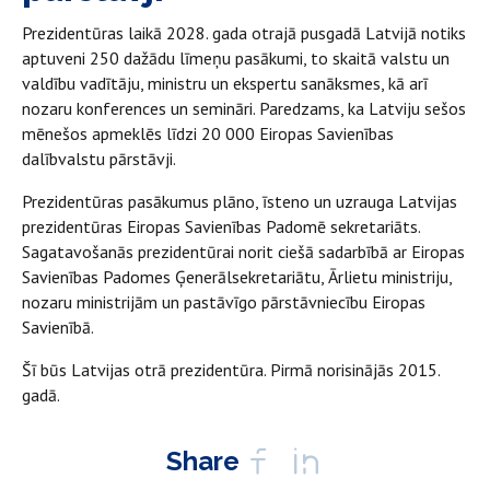
Prezidentūras laikā 2028. gada otrajā pusgadā Latvijā notiks
aptuveni 250 dažādu līmeņu pasākumi, to skaitā valstu un
valdību vadītāju, ministru un ekspertu sanāksmes, kā arī
nozaru konferences un semināri. Paredzams, ka Latviju sešos
mēnešos apmeklēs līdzi 20 000 Eiropas Savienības
dalībvalstu pārstāvji.
Prezidentūras pasākumus plāno, īsteno un uzrauga Latvijas
prezidentūras Eiropas Savienības Padomē sekretariāts.
Sagatavošanās prezidentūrai norit ciešā sadarbībā ar Eiropas
Savienības Padomes Ģenerālsekretariātu, Ārlietu ministriju,
nozaru ministrijām un pastāvīgo pārstāvniecību Eiropas
Savienībā.
Šī būs Latvijas otrā prezidentūra. Pirmā norisinājās 2015.
gadā.
Share