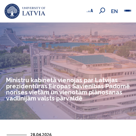
EN
Ministru kabinetā vienojas par Latvijas
prezidentūras Eiropas Savienības Padomē
norises vietām un vienotām plānošanas
vadlīnijām valsts pārvaldē
28.04.2026