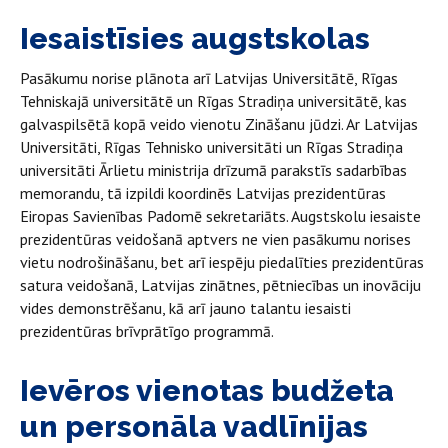
Iesaistīsies augstskolas
Pasākumu norise plānota arī Latvijas Universitātē, Rīgas
Tehniskajā universitātē un Rīgas Stradiņa universitātē, kas
galvaspilsētā kopā veido vienotu Zināšanu jūdzi. Ar Latvijas
Universitāti, Rīgas Tehnisko universitāti un Rīgas Stradiņa
universitāti Ārlietu ministrija drīzumā parakstīs sadarbības
memorandu, tā izpildi koordinēs Latvijas prezidentūras
Eiropas Savienības Padomē sekretariāts. Augstskolu iesaiste
prezidentūras veidošanā aptvers ne vien pasākumu norises
vietu nodrošināšanu, bet arī iespēju piedalīties prezidentūras
satura veidošanā, Latvijas zinātnes, pētniecības un inovāciju
vides demonstrēšanu, kā arī jauno talantu iesaisti
prezidentūras brīvprātīgo programmā.
Ievēros vienotas budžeta
un personāla vadlīnijas