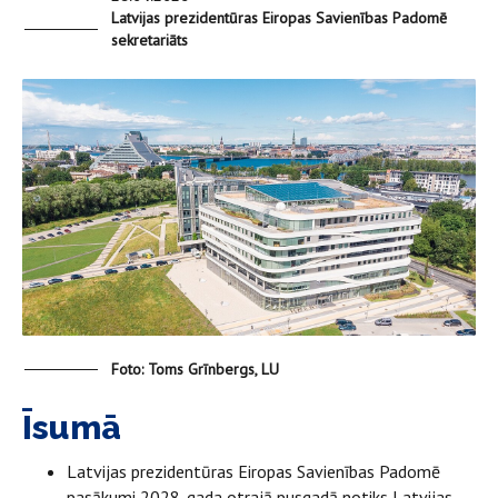
Latvijas prezidentūras Eiropas Savienības Padomē
sekretariāts
Foto: Toms Grīnbergs, LU
Īsumā
Latvijas prezidentūras Eiropas Savienības Padomē
pasākumi 2028. gada otrajā pusgadā notiks Latvijas