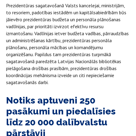
Prezidentūras sagatavošanā Valsts kancelejai, ministrijām,
to resoriem, padotības iestādēm un kapitālsabiedrībām būs
jāievēro prezidentūras budžeta un personāla plānošanas
vadlīnijas, par prioritāti izvirzot efektīvu resursu
izmantošanu. Vadlīnijas ietver budžeta vadības, pārraudzības
un administrēšanas kārtību, prezidentūras personāla
plānošanu, personāla mācības un komandējumu
organizēšanu. Papildus tam prezidentūras turpmākā
sagatavošanā paredzēta Latvijas Nacionālās bibliotēkas
pielāgošana drošības prasībām, prezidentūras drošības
koordinācijas mehānisma izveide un citi nepieciešamie
sagatavošanās darbi.
Notiks aptuveni 250
pasākumi un piedalīsies
līdz 20 000 dalībvalstu
pārstāvji