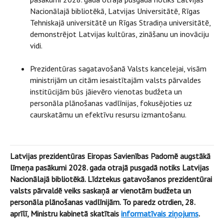
Nacionālajā bibliotēkā, Latvijas Universitātē, Rīgas
Tehniskajā universitātē un Rīgas Stradiņa universitātē,
demonstrējot Latvijas kultūras, zināšanu un inovāciju
vidi.
Prezidentūras sagatavošanā Valsts kancelejai, visām
ministrijām un citām iesaistītajām valsts pārvaldes
institūcijām būs jāievēro vienotas budžeta un
personāla plānošanas vadlīnijas, fokusējoties uz
caurskatāmu un efektīvu resursu izmantošanu.
Latvijas prezidentūras Eiropas Savienības Padomē augstākā
līmeņa pasākumi 2028. gada otrajā pusgadā notiks Latvijas
Nacionālajā bibliotēkā. Līdztekus gatavošanos prezidentūrai
valsts pārvaldē veiks saskaņā ar vienotām budžeta un
personāla plānošanas vadlīnijām. To paredz otrdien, 28.
aprīlī, Ministru kabinetā skatītais
informatīvais ziņojums
.