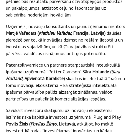
pētniecības rezultātu pārvēršanu dzīvotspējīgos produktos
un pakalpojumos, attīstot ceļu no laboratorijas uz
sabiedrībai noderīgām inovācijām.
Uzņēmējs, inovāciju konsultants un jaunuzņēmumu mentors
Matjē Vafadars (
Mathieu Vafadar,
Francija, Latvija)
dalīsies
pieredzē par to, kā inovācijas dzimst no reālām lietotāju un
industrijas vajadzībām, un kā šīs vajadzības strukturēti
pārvērst validētos risinājumos ar tirgus potenciālu.
Patentpilnvarniece un partnere starptautiskā intelektuālā
īpašuma uzņēmumā “Potter Clarkson”
Sāra Holande (
Sara
Holland,
Apvienotā Karaliste)
skaidros intelektuālā īpašuma
lomu inovāciju ekosistēmā – kā stratēģiska intelektuālā
īpašuma pārvaldība palīdz aizsargāt zināšanas, veidot
partnerības un palielināt komercializācijas iespējas.
Savukārt investoru skatījumu uz inovāciju ekosistēmu
iezīmēs riska kapitāla investors uzņēmumā “Plug and Play”
Povils Žinis (
Povilas Žinys,
Lietuva)
, atklājot, ko meklē
investori, kā rodas “investējamas” inovācijas, un kāda ir