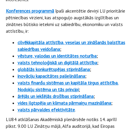
Konferences programmā
īpaši akcentētie deviņi LU prioritārie
pētniecības virzieni, kas atspoguļo augstākās izglītības un
zinātnes būtisko ietekmi uz sabiedrību, ekonomiku un valsts
attīstību, ir:
cilvēkkapitāla attīstība, veselas un zināšanās balstītas
sabiedrības veidošana
;
vēsture, valodas un identitātes noturība
;
valsts tehnoloģiskā un digitālā attīstība
;
globālās konkurētspējas stiprināšana
;
inovāciju kapacitātes palielināšana
;
valsts finanšu sistēmas un kapitāla tirgus attīstība.
Nodokļu sistēma un tās principi
;
ārējās un iekšējās drošības stiprināšana
;
vides ilgtspēja un klimata pārmaiņu mazināšana
;
valsts pārvaldes efektivitāte
.
LU84 atklāšanas Akadēmiskā plenārsēde notiks 14. aprīlī
plkst. 9.00 LU Zinātņu mājā, Alfa auditorijā, kad Eiropas