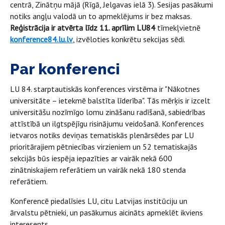
centrā, Zinātņu mājā (Rīgā, Jelgavas ielā 3). Sesijas pasākumi
notiks angļu valodā un to apmeklējums ir bez maksas.
Reģistrācija ir atvērta līdz 11. aprīlim LU84
tīmekļvietnē
konference84.lu.lv
, izvēloties konkrētu sekcijas sēdi.
Par konferenci
LU 84. starptautiskās konferences virstēma ir "Nākotnes
universitāte – ietekmē balstīta līderība". Tās mērķis ir izcelt
universitāšu nozīmīgo lomu zināšanu radīšanā, sabiedrības
attīstībā un ilgtspējīgu risinājumu veidošanā. Konferences
ietvaros notiks deviņas tematiskās plenārsēdes par LU
prioritārajiem pētniecības virzieniem un 52 tematiskajās
sekcijās būs iespēja iepazīties ar vairāk nekā 600
zinātniskajiem referātiem un vairāk nekā 180 stenda
referātiem.
Konferencē piedalīsies LU, citu Latvijas institūciju un
ārvalstu pētnieki, un pasākumus aicināts apmeklēt ikviens
interesents.