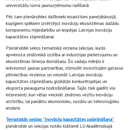
universitāšu loma jaunuzņēmumu radīšanā.
Pēc tam plenārsēdes dalībnieki iesaistīsies paneļdiskusijā,
kopīgiem spēkiem izvērtējot inovāciju ekosistēmas dažādu
komponentu mijiedarbību un iespējas Latvijas inovāciju
kapacitātes stiprināšanai.
Plenārsēdei sekos tematiskā virziena sekcijas, kurās
apvienota zinātniskā izcilība ar industrijas pielietojumu un
ekosistēmas līmeņa domāšanu. Šo sadaļu mērķis ir
iedvesmot jaunas partnerības, stimulēt investīcijām gatavus
pētniecības virzienus un veicināt Latvijas inovāciju
kapacitātes stiprināšanu globālās konkurētspējas un
eksporta pieauguma nodrošināšanai. Tajās tiek gaidīti visi
interesenti, kuri vēlas veicināt zinātnes virzītu inovāciju
attīstību, lai panāktu ekonomisku, sociālu un tehnoloģisku
ietekmi.
Tematiskās sesijas
“Inovāciju kapacitātes palielināšana”
plenārsēde un sekcijas notiks klātienē LU Akadēmiskajā