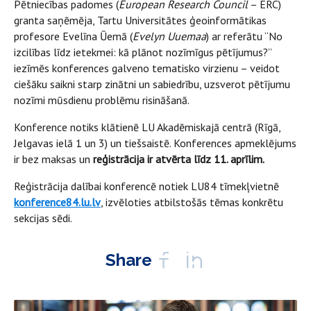
Pētniecības padomes (
European Research Council
– ERC)
granta saņēmēja, Tartu Universitātes ģeoinformātikas
profesore Evelīna Ūemā (
Evelyn Uuemaa
) ar referātu “No
izcilības līdz ietekmei: kā plānot nozīmīgus pētījumus?”
iezīmēs konferences galveno tematisko virzienu – veidot
ciešāku saikni starp zinātni un sabiedrību, uzsverot pētījumu
nozīmi mūsdienu problēmu risināšanā.
Konference notiks klātienē LU Akadēmiskajā centrā (Rīgā,
Jelgavas ielā 1 un 3) un tiešsaistē. Konferences apmeklējums
ir bez maksas un
reģistrācija ir atvērta līdz 11. aprīlim.
Reģistrācija dalībai konferencē notiek LU84 tīmekļvietnē
konference84.lu.lv
, izvēloties atbilstošās tēmas konkrētu
sekcijas sēdi.
Share