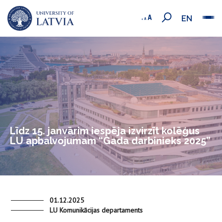
EN
Līdz 15. janvārim iespēja izvirzīt kolēģus
LU apbalvojumam “Gada darbinieks 2025”
01.12.2025
LU Komunikācijas departaments