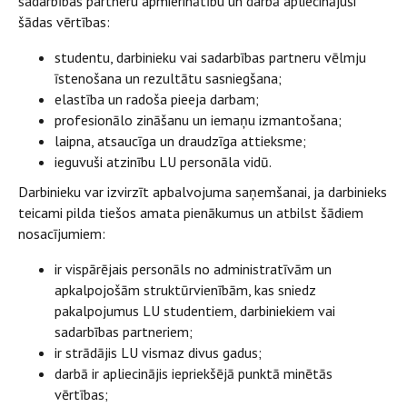
sadarbības partneru apmierinātību un darbā apliecinājuši
šādas vērtības:
studentu, darbinieku vai sadarbības partneru vēlmju
īstenošana un rezultātu sasniegšana;
elastība un radoša pieeja darbam;
profesionālo zināšanu un iemaņu izmantošana;
laipna, atsaucīga un draudzīga attieksme;
ieguvuši atzinību LU personāla vidū.
Darbinieku var izvirzīt apbalvojuma saņemšanai, ja darbinieks
teicami pilda tiešos amata pienākumus un atbilst šādiem
nosacījumiem:
ir vispārējais personāls no administratīvām un
apkalpojošām struktūrvienībām, kas sniedz
pakalpojumus LU studentiem, darbiniekiem vai
sadarbības partneriem;
ir strādājis LU vismaz divus gadus;
darbā ir apliecinājis iepriekšējā punktā minētās
vērtības;