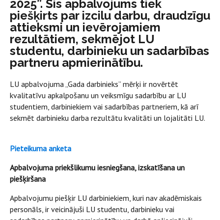
2025”. Šis apbalvojums tiek
piešķirts par izcilu darbu, draudzīgu
attieksmi un ievērojamiem
rezultātiem, sekmējot LU
studentu, darbinieku un sadarbības
partneru apmierinātību.
LU apbalvojuma „Gada darbinieks” mērķi ir novērtēt
kvalitatīvu apkalpošanu un veiksmīgu sadarbību ar LU
studentiem, darbiniekiem vai sadarbības partneriem, kā arī
sekmēt darbinieku darba rezultātu kvalitāti un lojalitāti LU.
Pieteikuma anketa
Apbalvojuma priekšlikumu iesniegšana, izskatīšana un
piešķiršana
Apbalvojumu piešķir LU darbiniekiem, kuri nav akadēmiskais
personāls, ir veicinājuši LU studentu, darbinieku vai