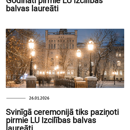
Godināti pirmie LU Izcilības
balvas laureāti
26.01.2026
Svinīgā ceremonijā tiks paziņoti
pirmie LU Izcilības balvas
laureāti