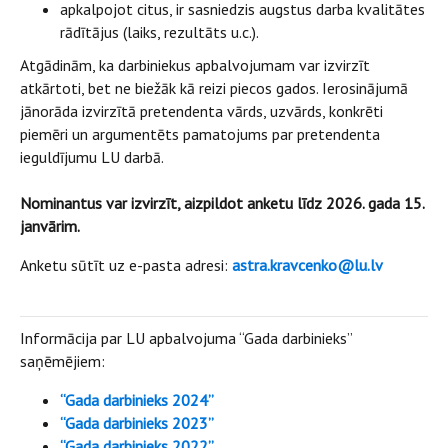
apkalpojot citus, ir sasniedzis augstus darba kvalitātes
rādītājus (laiks, rezultāts u.c.).
Atgādinām, ka darbiniekus apbalvojumam var izvirzīt
atkārtoti, bet ne biežāk kā reizi piecos gados. Ierosinājumā
jānorāda izvirzītā pretendenta vārds, uzvārds, konkrēti
piemēri un argumentēts pamatojums par pretendenta
ieguldījumu LU darbā.
Nominantus var izvirzīt, aizpildot anketu līdz 2026. gada 15.
janvārim.
Anketu sūtīt uz e-pasta adresi:
astra.kravcenko@lu.lv
Informācija par LU apbalvojuma “Gada darbinieks”
saņēmējiem:
“Gada darbinieks 2024”
“Gada darbinieks 2023”
“Gada darbinieks 2022”