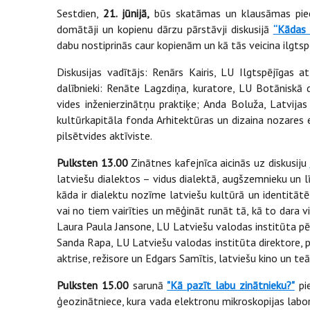
Sestdien,
21. jūnijā,
būs skatāmas un klausāmas pieca
domātāji un kopienu dārzu pārstāvji diskusijā
“Kādas 
dabu nostiprinās caur kopienām un kā tās veicina ilgts
Diskusijas vadītājs: Renārs Kairis, LU Ilgtspējīgas a
dalībnieki: Renāte Lagzdiņa, kuratore, LU Botāniskā 
vides inženierzinātņu praktiķe; Anda Boluža, Latvijas
kultūrkapitāla fonda Arhitektūras un dizaina nozares 
pilsētvides aktīviste.
Pulksten 13.00
Zinātnes kafejnīca aicinās uz diskusiju
latviešu dialektos – vidus dialektā, augšzemnieku un līb
kāda ir dialektu nozīme latviešu kultūrā un identitātē,
vai no tiem vairīties un mēģināt runāt tā, kā to dara v
Laura Paula Jansone, LU Latviešu valodas institūta pē
Sanda Rapa, LU Latviešu valodas institūta direktore, pē
aktrise, režisore un Edgars Samītis, latviešu kino un teā
Pulksten 15.00
sarunā
"Kā pazīt labu zinātnieku?"
pie
ģeozinātniece, kura vada elektronu mikroskopijas labor