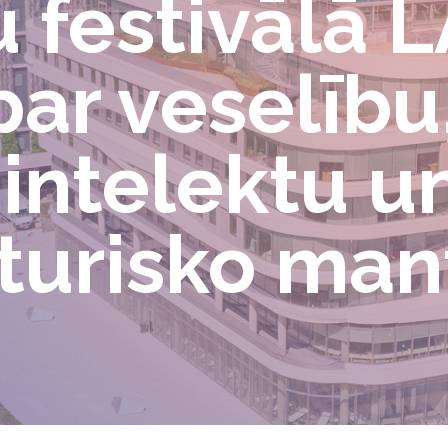
u festivālā
par veselību
intelektu u
sturisko ma