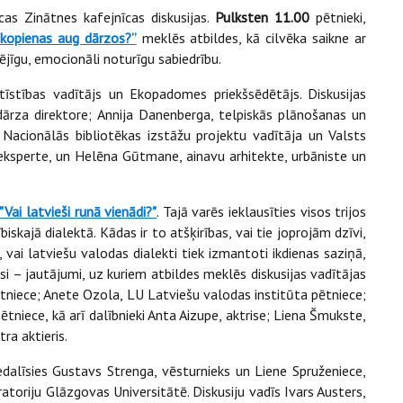
s Zinātnes kafejnīcas diskusijas.
Pulksten 11.00
pētnieki,
kopienas aug dārzos?”
meklēs atbildes, kā cilvēka saikne ar
pējīgu, emocionāli noturīgu sabiedrību.
ttīstības vadītājs un Ekopadomes priekšsēdētājs. Diskusijas
dārza direktore; Annija Danenberga, telpiskās plānošanas un
 Nacionālās bibliotēkas izstāžu projektu vadītāja un Valsts
eksperte, un Helēna Gūtmane, ainavu arhitekte, urbāniste un
"Vai latvieši runā vienādi?"
. Tajā varēs ieklausīties visos trijos
iskajā dialektā. Kādas ir to atšķirības, vai tie joprojām dzīvi,
 vai latviešu valodas dialekti tiek izmantoti ikdienas saziņā,
isi – jautājumi, uz kuriem atbildes meklēs diskusijas vadītājas
tniece; Anete Ozola, LU Latviešu valodas institūta pētniece;
tniece, kā arī dalībnieki Anta Aizupe, aktrise; Liena Šmukste,
tra aktieris.
dalīsies Gustavs Strenga, vēsturnieks un Liene Spruženiece,
atoriju Glāzgovas Universitātē. Diskusiju vadīs Ivars Austers,