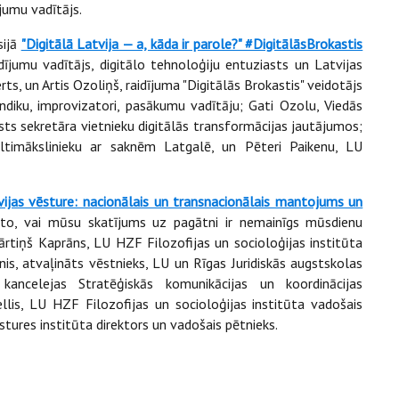
ījumu vadītājs.
sijā
"Digitālā Latvija — a, kāda ir parole?" #DigitālāsBrokastis
dījumu vadītājs, digitālo tehnoloģiju entuziasts un Latvijas
s, un Artis Ozoliņš, raidījuma "Digitālās Brokastis" veidotājs
diku, improvizatori, pasākumu vadītāju; Gati Ozolu, Viedās
lsts sekretāra vietnieku digitālās transformācijas jautājumos;
ltimākslinieku ar saknēm Latgalē, un Pēteri Paikenu, LU
ijas vēsture: nacionālais un transnacionālais mantojums un
 to, vai mūsu skatījums uz pagātni ir nemainīgs mūsdienu
Mārtiņš Kaprāns, LU HZF Filozofijas un socioloģijas institūta
anis, atvaļināts vēstnieks, LU un Rīgas Juridiskās augstskolas
 kancelejas Stratēģiskās komunikācijas un koordinācijas
llis, LU HZF Filozofijas un socioloģijas institūta vadošais
ēstures institūta direktors un vadošais pētnieks.