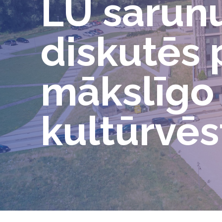
LU sarun
diskutēs 
mākslīgo 
kultūrvē