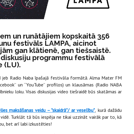
ekiem un runātājiem kopskaitā 356
runu festivāls LAMPA, aicinot
jām gan klātienē, gan tiešsaistē.
 diskusiju programmu festivālā
e (LU).
M jeb Radio Naba īpašajā festivāla formātā. Alma Mater FM
acebook” un “YouTube” profilos) un klausāmas (Radio NABA
lībnieku loku. Visas diskusijas video tiešraidē būs skatāmas ar
ēlies maksāšanas veidu – "skaidrā"/ ar veselību"
,
kurā dažādu
idē. Turklāt tā būs iespēja ne tikai uzzināt vairāk par to, kā
u, bet arī labi izkustēties!