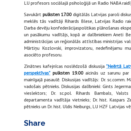
LU profesors sociālajā psiholoģijā un Radio NABA raid
Savukārt
pulksten 17.00
digitālās Latvijas paroli disku
meklēs tās vadītāji Rihards Blese, Latvijas Radio rai
Darba devēju konfederācijaspolitikas plānošanas ekspert
un pasākumu vadītājs, kopā ar dalībniekiem Aneti Ben
administrācijas un reģionālās attīstības ministrijas va
Mārtiņu Kozlovski, improvizatoru, nedefinējamu mu
asociēto profesoru.
Zinātnes kafejnīcas noslēdzošā diskusija
"Neērtā Latv
perspektīvas"
pulksten 19.00
aicinās uz sarunu par
mainīgajā pasaulē. Diskusijas vadītājs: Dr. sc.comm. 
vadošais pētnieks. Diskusijas dalībnieki: Gints Jegerm
vieslektors; Dr. sc.pol. Rihards Bambals, Valsts
departamenta vadītāja vietnieks; Dr. hist. Kaspars Ze
pētnieks un Dr. hist. Uldis Neiburgs, LU HZF Latvijas v
Share