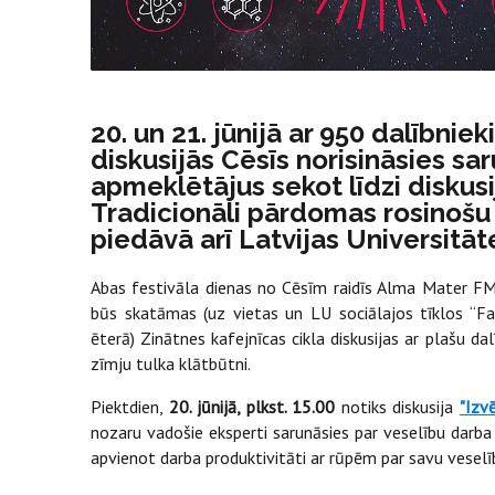
20. un 21. jūnijā ar 950 dalībni
diskusijās Cēsīs norisināsies sa
apmeklētājus sekot līdzi diskusi
Tradicionāli pārdomas rosinošu
piedāvā arī Latvijas Universitāt
Abas festivāla dienas no Cēsīm raidīs Alma Mater F
būs skatāmas (uz vietas un LU sociālajos tīklos “F
ēterā) Zinātnes kafejnīcas cikla diskusijas ar plašu da
zīmju tulka klātbūtni.
Piektdien,
20. jūnijā, plkst. 15.00
notiks diskusija
"Izv
nozaru vadošie eksperti sarunāsies par veselību darba v
apvienot darba produktivitāti ar rūpēm par savu veselīb