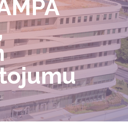
 LAMPA
,
n
ntojumu