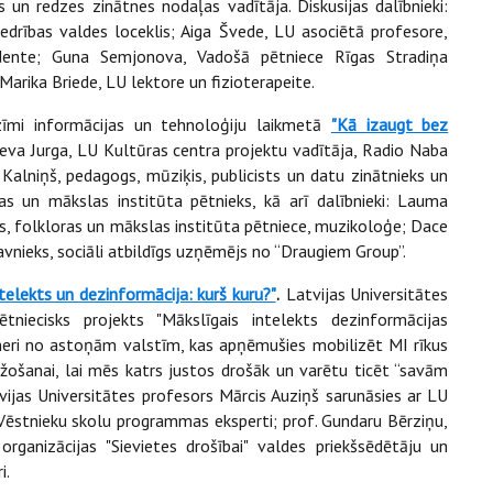
 un redzes zinātnes nodaļas vadītāja. Diskusijas dalībnieki:
edrības valdes loceklis; Aiga Švede, LU asociētā profesore,
idente; Guna Semjonova, Vadošā pētniece Rīgas Stradiņa
 Marika Briede, LU lektore un fizioterapeite.
īmi informācijas un tehnoloģiju laikmetā
"Kā izaugt bez
 Ieva Jurga, LU Kultūras centra projektu vadītāja, Radio Naba
Kalniņš, pedagogs, mūziķis, publicists un datu zinātnieks un
ras un mākslas institūta pētnieks, kā arī dalībnieki: Lauma
s, folkloras un mākslas institūta pētniece, muzikoloģe; Dace
kavnieks, sociāli atbildīgs uzņēmējs no “Draugiem Group”.
ntelekts un dezinformācija: kurš kuru?"
.
Latvijas Universitātes
niecisks projekts "Mākslīgais intelekts dezinformācijas
tneri no astoņām valstīm, kas apņēmušies mobilizēt MI rīkus
žošanai, lai mēs katrs justos drošāk un varētu ticēt “savām
Latvijas Universitātes profesors Mārcis Auziņš sarunāsies ar LU
ēstnieku skolu programmas eksperti; prof. Gundaru Bērziņu,
organizācijas "Sievietes drošībai" valdes priekšsēdētāju un
i.