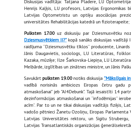
Diskusijas vadītāja: Tatjana Pladere, LU Optometrijas
Henrijs Kaļķis, LU profesors, Latvijas Ergonomikas bi
Latvijas Optometristu un optiķu asociācijas prez
universitātes Rehabilitācijas katedrā un fizioterapeite;
Pulksten 17.00
uz diskusiju par Dziesmusvētku noz
Dziesmusvētkiem II?"
kopā sanāks diskusijas vadītāji
raidījuma “Dziesmusvētku tīklos” producente, Linards 
Jānis Daugavietis, sociologs, LU Literatūras, folklo
Kazaka, mūziķe; Ilze Šarkovska-Liepiņa, LU Literatūra
Melbārde, izglītības un zinātnes ministre, un Jānis Pal
Savukārt
pulksten
19.00
notiks diskusija
"Mākslīgais i
vadībā norisinās ambiciozs Eiropas četru gadu pēt
atmaskošanai" jeb "AI4Debunk". Tajā iesaistīti 14 par
dezinformācijas atmaskošanai un “infodēmijas” ierobe
acīm”. Par to un ne tikai diskusijas vadītājs fiziķis, 
vadošo pētnieci Žanetu Ozoliņu, Eiropas Parlamenta V
Latvijas Universitātes rektoru, un Sigitu Strubergu, 
Latvijas Transatlantiskās organizācijas ģenerālsekretār