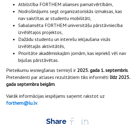
Atbilstība FORTHEM alianses pamatvērtībām,
Nodrošinājums segt organizatoriskās izmaksas, kas
nav saistītas ar studentu mobilitāti,
Sabalansēta FORTHEM universitāšu pārstāvniecība
izvēlētajos projektos,
Dažādu studentu un interešu iekļaušana visās
izvēlētajās aktivitātēs,
Prioritāte akadēmiskajām jomām, kas iepriekš vēl nav
bijušas pārstāvētas.
Pieteikumu iesniegšanas termiņš ir
2025. gada 1. septembris
.
Pretendenti par atlases rezultātiem tiks informēti
līdz 2025.
gada septembra beigām
.
Vairāk informācijas iespējams saņemt rakstot uz
forthem@lu.lv
.
Share