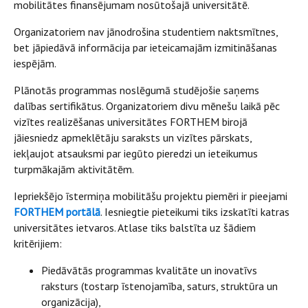
mobilitātes finansējumam nosūtošajā universitātē.
Organizatoriem nav jānodrošina studentiem naktsmītnes,
bet jāpiedāvā informācija par ieteicamajām izmitināšanas
iespējām.
Plānotās programmas noslēgumā studējošie saņems
dalības sertifikātus. Organizatoriem divu mēnešu laikā pēc
vizītes realizēšanas universitātes FORTHEM birojā
jāiesniedz apmeklētāju saraksts un vizītes pārskats,
iekļaujot atsauksmi par iegūto pieredzi un ieteikumus
turpmākajām aktivitātēm.
Iepriekšējo īstermiņa mobilitāšu projektu piemēri ir pieejami
FORTHEM portālā
. Iesniegtie pieteikumi tiks izskatīti katras
universitātes ietvaros. Atlase tiks balstīta uz šādiem
kritērijiem:
Piedāvātās programmas kvalitāte un inovatīvs
raksturs (tostarp īstenojamība, saturs, struktūra un
organizācija),