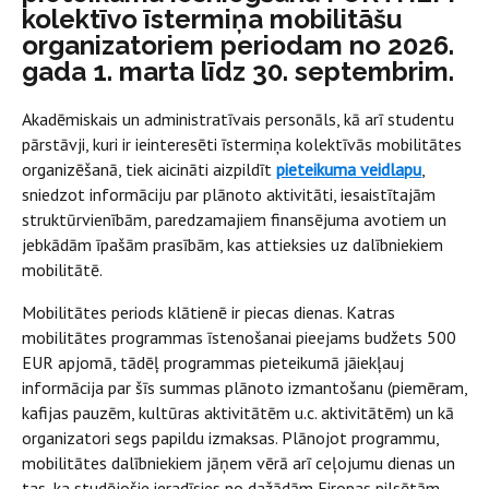
kolektīvo īstermiņa mobilitāšu
organizatoriem periodam no 2026.
gada 1. marta līdz 30. septembrim.
Akadēmiskais un administratīvais personāls, kā arī studentu
pārstāvji, kuri ir ieinteresēti īstermiņa kolektīvās mobilitātes
organizēšanā, tiek aicināti aizpildīt
pieteikuma veidlapu
,
sniedzot informāciju par plānoto aktivitāti, iesaistītajām
struktūrvienībām, paredzamajiem finansējuma avotiem un
jebkādām īpašām prasībām, kas attieksies uz dalībniekiem
mobilitātē.
Mobilitātes periods klātienē ir piecas dienas. Katras
mobilitātes programmas īstenošanai pieejams budžets 500
EUR apjomā, tādēļ programmas pieteikumā jāiekļauj
informācija par šīs summas plānoto izmantošanu (piemēram,
kafijas pauzēm, kultūras aktivitātēm u.c. aktivitātēm) un kā
organizatori segs papildu izmaksas. Plānojot programmu,
mobilitātes dalībniekiem jāņem vērā arī ceļojumu dienas un
tas, ka studējošie ieradīsies no dažādām Eiropas pilsētām.