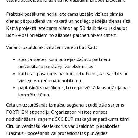
Praktiski pasākuma norisi ieteicams uzsākt vizītes pirmās
dienas pēcpusdienā vai vakarā un noslēgt pēdējās dienas rītā.
Katrā projektā ieteicams plānot ap 30 dalībnieku, iekļaujot
līdz 24 dalībniekiem no alianses partneruniversitātēm.
Varianti papildu aktivitātēm varētu būt šādi:
sporta spēles, kurā pulcējas dažādu partneru
universitāšu pārstāvji, vai ekskursijas;
kultūras pasākums par konkrētu tēmu, kas saistīts ar
vietēju vai reģionālu notikumu;
paplašināts pasākums, ko organizē kāda asociācija par
konkrētu tēmu.
Ceļa un uzturēšanās izmaksu segšanai studējošie saņems
FORTHEM stipendiju. Organizatori vizītes norises
nodrošināšanai saņems 500 EUR saskaņā ar pasākuma tāmi.
Citu universitāšu vieslektorus var uzaicināt, piesakoties
Erasmus+ docēšanas vai profesionālās pilnveides