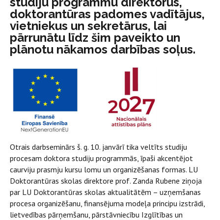
studiju programmu direktorus,
doktorantūras padomes vadītājus,
vietniekus un sekretārus, lai
pārrunātu līdz šim paveikto un
plānotu nākamos darbības soļus.
Otrais darbseminārs š. g. 10. janvārī tika veltīts studiju
procesam doktora studiju programmās, īpaši akcentējot
caurviju prasmju kursu lomu un organizēšanas formas. LU
Doktorantūras skolas direktore prof. Zanda Rubene ziņoja
par LU Doktorantūras skolas aktualitātēm – uzņemšanas
procesa organizēšanu, finansējuma modeļa principu izstrādi,
lietvedības pārņemšanu, pārstāvniecību Izglītības un