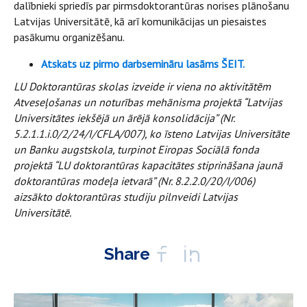
dalībnieki spriedīs par pirmsdoktorantūras norises plānošanu
Latvijas Universitātē, kā arī komunikācijas un piesaistes
pasākumu organizēšanu.
Atskats uz pirmo darbsemināru lasāms ŠEIT.
LU Doktorantūras skolas izveide ir viena no aktivitātēm
Atveseļošanas un noturības mehānisma projektā “Latvijas
Universitātes iekšējā un ārējā konsolidācija” (Nr.
5.2.1.1.i.0/2/24/I/CFLA/007), ko īsteno Latvijas Universitāte
un Banku augstskola, turpinot Eiropas Sociālā fonda
projektā “LU doktorantūras kapacitātes stiprināšana jaunā
doktorantūras modeļa ietvarā” (Nr. 8.2.2.0/20/I/006)
aizsākto doktorantūras studiju pilnveidi Latvijas
Universitātē.
Share