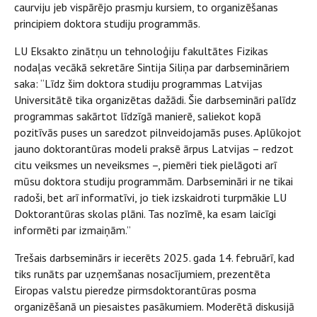
caurviju jeb vispārējo prasmju kursiem, to organizēšanas
principiem doktora studiju programmās.
LU Eksakto zinātņu un tehnoloģiju fakultātes Fizikas
nodaļas vecākā sekretāre Sintija Siliņa par darbsemināriem
saka: “Līdz šim doktora studiju programmas Latvijas
Universitātē tika organizētas dažādi. Šie darbsemināri palīdz
programmas sakārtot līdzīgā manierē, saliekot kopā
pozitīvās puses un saredzot pilnveidojamās puses. Aplūkojot
jauno doktorantūras modeli praksē ārpus Latvijas – redzot
citu veiksmes un neveiksmes –, piemēri tiek pielāgoti arī
mūsu doktora studiju programmām. Darbsemināri ir ne tikai
radoši, bet arī informatīvi, jo tiek izskaidroti turpmākie LU
Doktorantūras skolas plāni. Tas nozīmē, ka esam laicīgi
informēti par izmaiņām.”
Trešais darbseminārs ir iecerēts 2025. gada 14. februārī, kad
tiks runāts par uzņemšanas nosacījumiem, prezentēta
Eiropas valstu pieredze pirmsdoktorantūras posma
organizēšanā un piesaistes pasākumiem. Moderētā diskusijā