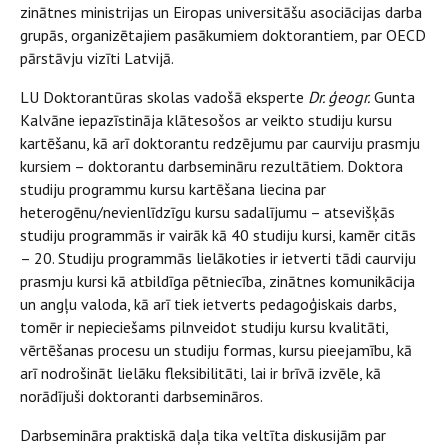
zinātnes ministrijas un Eiropas universitāšu asociācijas darba
grupās, organizētajiem pasākumiem doktorantiem, par OECD
pārstāvju vizīti Latvijā.
LU Doktorantūras skolas vadošā eksperte
Dr. ģeogr.
Gunta
Kalvāne iepazīstināja klātesošos ar veikto studiju kursu
kartēšanu, kā arī doktorantu redzējumu par caurviju prasmju
kursiem – doktorantu darbsemināru rezultātiem. Doktora
studiju programmu kursu kartēšana liecina par
heterogēnu/nevienlīdzīgu kursu sadalījumu – atsevišķās
studiju programmās ir vairāk kā 40 studiju kursi, kamēr citās
– 20. Studiju programmās lielākoties ir ietverti tādi caurviju
prasmju kursi kā atbildīga pētniecība, zinātnes komunikācija
un angļu valoda, kā arī tiek ietverts pedagoģiskais darbs,
tomēr ir nepieciešams pilnveidot studiju kursu kvalitāti,
vērtēšanas procesu un studiju formas, kursu pieejamību, kā
arī nodrošināt lielāku fleksibilitāti, lai ir brīvā izvēle, kā
norādījuši doktoranti darbsemināros.
Darbsemināra praktiskā daļa tika veltīta diskusijām par