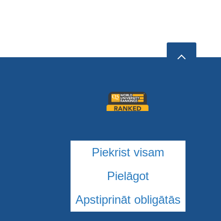
Piekrist visam
Pielāgot
Apstiprināt obligātās