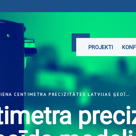
PROJEKTI
KONF
VIENA CENTIMETRA PRECIZITĀTES LATVIJAS ĢEOĪDA MODELIS GNSS MĒRĪJUMIEM
imetra preci