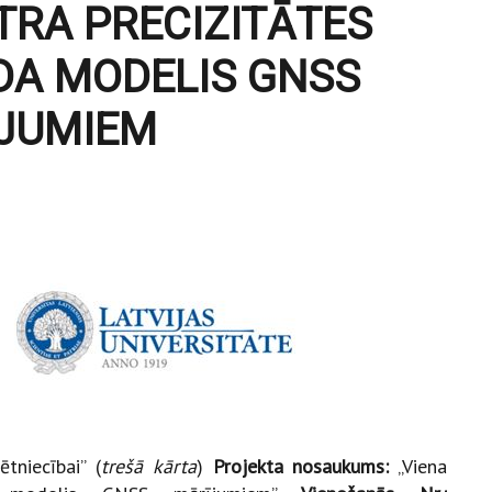
TRA PRECIZITĀTES
DA MODELIS GNSS
JUMIEM
tniecībai” (
trešā kārta
)
Projekta nosaukums:
„Viena