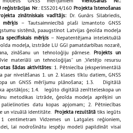
īda modelis GNSS mērījumiem”
Vienošanās Nr.:
 reģistrācijas Nr
.: ESS2014/160
Projekta īstenošanas
rojekta zinātniskais vadītājs:
Dr. Gunārs Silabriedis,
s mērķis
– Tautsaimniecībā plaši izmantoto GNSS
stumu sistēmā, paaugstinot Latvijas ģeoīda modeļa
ta specifiskais mērķis
– Nepatentējama intelektuālā
ģeoīda modeļa, izstrāde LU GGI pamatdarbības nozarē,
šana, zināšanu un tehnoloģiju pārnese.
Projekts un
īvie materiāli un tehnoloģijas” un „Vietējo resursu
notas šādas aktivitātes
: 1. Pētniecība (eksperimentālā
a par nivelēšanas 1. un 2. klases tīklu datiem, GNSS
kopa un GNSS mērījumu plānošana; 1.3. Digitālā
a apstākļos; 1.4. Iegūto digitālā zenītteleskopa un
inu metodikas iztrāde, ģeoīda modeļa aprēķini un
palielinoties datu kopas apjomam; 2. Pētniecības
te un vizuālā identitāte.
Projekta rezultātā
tiks iegūts
z 1 centimetram Vidzemes un Latgales reģioniem,
dei, lai nodrošinātu iespēju modeli papildināt visai