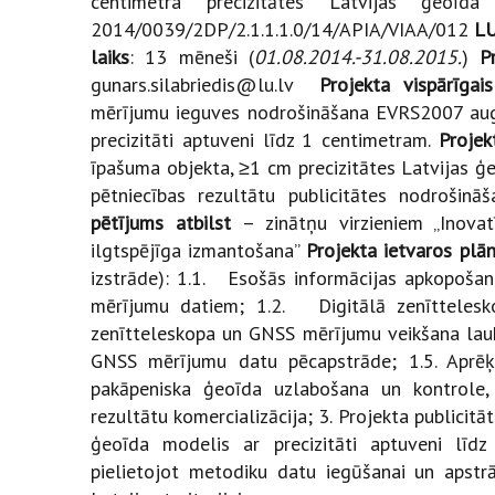
centimetra precizitātes Latvijas ģeo
2014/0039/2DP/2.1.1.1.0/14/APIA/VIAA/012
LU
laiks
: 13 mēneši (
01.08.2014.-31.08.2015.
)
P
gunars.silabriedis@lu.lv
Projekta vispārīgai
mērījumu ieguves nodrošināšana EVRS2007 aug
precizitāti aptuveni līdz 1 centimetram.
Projek
īpašuma objekta, ≥1 cm precizitātes Latvijas 
pētniecības rezultātu publicitātes nodrošinā
pētījums atbilst
– zinātņu virzieniem „Inovat
ilgtspējīga izmantošana”
Projekta ietvaros plā
izstrāde): 1.1. Esošās informācijas apkopošan
mērījumu datiem; 1.2. Digitālā zenītteles
zenītteleskopa un GNSS mērījumu veikšana lauk
GNSS mērījumu datu pēcapstrāde; 1.5. Aprēķ
pakāpeniska ģeoīda uzlabošana un kontrole, 
rezultātu komercializācija; 3. Projekta publicitā
ģeoīda modelis ar precizitāti aptuveni līd
pielietojot metodiku datu iegūšanai un apstrā