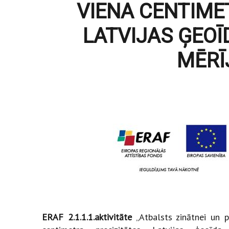
VIENA CENTIME
LATVIJAS ĢEOĪ
MĒRĪ
ERAF 2.1.1.1.aktivitāte
„Atbalsts zinātnei un pē