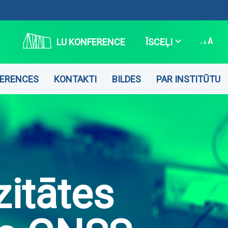
LU KONFERENCE
ĪSCEĻI
ERENCES
KONTAKTI
BILDES
PAR INSTITŪTU
zitātes