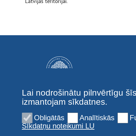
Latvijas teritorijai.
Lai nodrošinātu pilnvērtīgu šī
izmantojam sīkdatnes.
Obligātās
Analītiskās
F
Sīkdatņu noteikumi LU
© 2026 Latvijas Universitāte. Visas tiesības aizsargātas