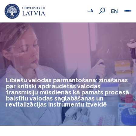
EN
Lībiešu valodas pārmantošana: zināšanas
par kritiski apdraudētas valodas
transmisiju mūsdienās kā pamats procesā
balstītu valodas saglabāšanas un
revitalizācijas instrumentu izveidē