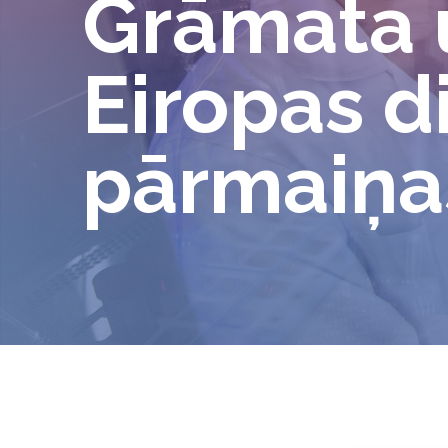
Grāmata u
Eiropas d
pārmaiņa