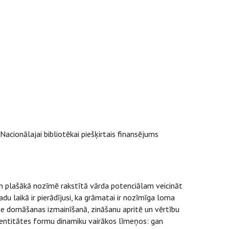
acionālajai bibliotēkai piešķirtais finansējums
un plašākā nozīmē rakstītā vārda potenciālam veicināt
u laikā ir pierādījusi, ka grāmatai ir nozīmīga loma
īme domāšanas izmainīšanā, zināšanu apritē un vērtību
identitātes formu dinamiku vairākos līmeņos: gan