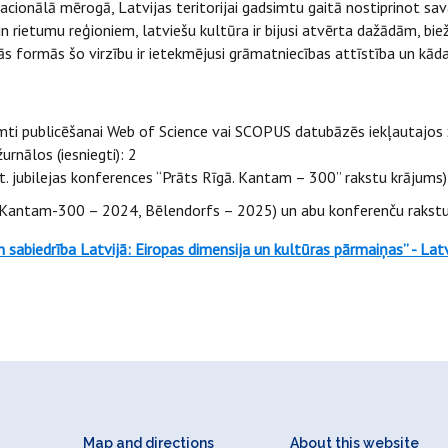
nacionālā mērogā, Latvijas teritorijai gadsimtu gaitā nostiprinot sav
 rietumu reģioniem, latviešu kultūra ir bijusi atvērta dažādām, bie
dās formās šo virzību ir ietekmējusi grāmatniecības attīstība un kāda
ieņemti publicēšanai Web of Science vai SCOPUS datubāzēs iekļautajos
urnālos (iesniegti): 2
pt. jubilejas konferences “Prāts Rīgā. Kantam – 300” rakstu krājums)
 (Kantam-300 – 2024, Bēlendorfs – 2025) un abu konferenču rakstu
 sabiedrība Latvijā: Eiropas dimensija un kultūras pārmaiņas” - Latvi
Map and directions
About this website