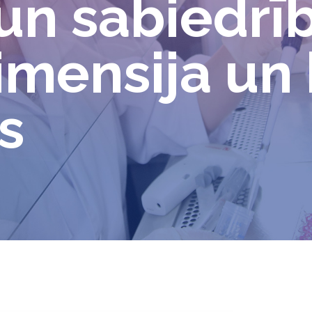
n sabiedrīb
imensija un 
s