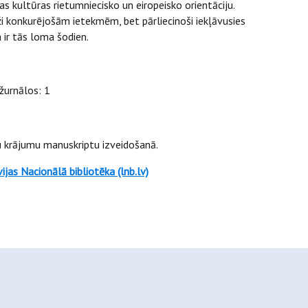
as kultūras rietumniecisko un eiropeisko orientāciju.
ži konkurējošām ietekmēm, bet pārliecinoši iekļāvusies
 ir tās loma šodien.
 žurnālos: 1
 krājumu manuskriptu izveidošanā.
jas Nacionālā bibliotēka (lnb.lv)