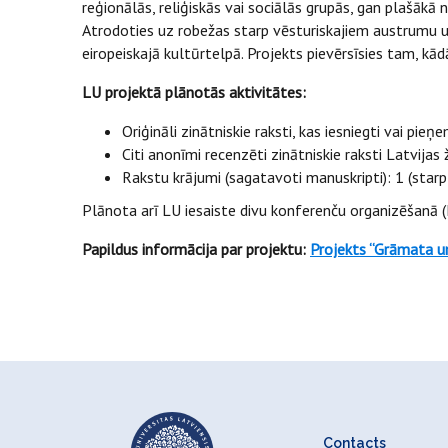
reģionālās, reliģiskās vai sociālās grupās, gan plašākā 
Atrodoties uz robežas starp vēsturiskajiem austrumu un
eiropeiskajā kultūrtelpā. Projekts pievērsīsies tam, kā
LU projektā plānotās aktivitātes:
Oriģināli zinātniskie raksti, kas iesniegti vai p
Citi anonīmi recenzēti zinātniskie raksti Latvijas ž
Rakstu krājumi (sagatavoti manuskripti): 1 (star
Plānota arī LU iesaiste divu konferenču organizēšanā
Papildus informācija par projektu:
Projekts “Grāmata un
Contacts