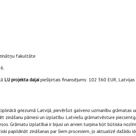
zinātņu fakultāte
6.
tā
LU projekta daļai
piešķirtais finansējums: 102 360 EUR, Latvijas N
sciplinārā griezumā Latvijā, pievēršot galveno uzmanību grāmatas 
t zināšanu pārnesi un izplatību. Latviešu grāmatvēsture piecsimtgad
esos. Grāmatu izplatībai ir bijusi un arvien turpina būt būtiska noz
iski papildināt zināšanas par šiem procesiem, jo aktualizē dažādu 