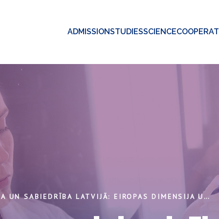
ADMISSION
STUDIES
SCIENCE
COOPERAT
GRĀMATA UN SABIEDRĪBA LATVIJĀ: EIROPAS DIMENSIJA UN KULTŪRAS PĀRMAIŅAS