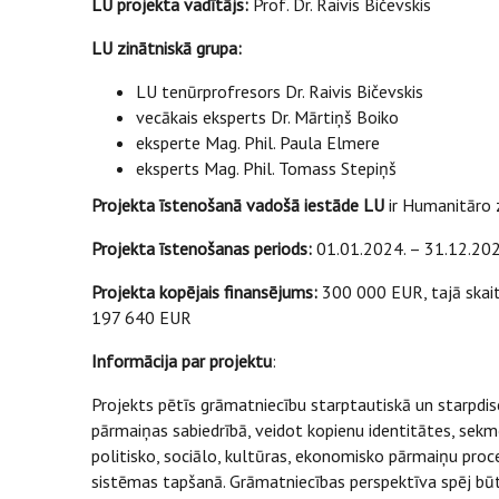
LU projekta vadītājs:
Prof. Dr. Raivis Bičevskis
LU zinātniskā grupa:
LU tenūrprofresors Dr. Raivis Bičevskis
vecākais eksperts Dr. Mārtiņš Boiko
eksperte Mag. Phil. Paula Elmere
eksperts Mag. Phil. Tomass Stepiņš
Projekta īstenošanā vadošā iestāde LU
ir Humanitāro 
Projekta īstenošanas periods:
01.01.2024. – 31.12.202
Projekta kopējais finansējums:
300 000 EUR, tajā skai
197 640 EUR
Informācija par projektu
:
Projekts pētīs grāmatniecību starptautiskā un starpdi
pārmaiņas sabiedrībā, veidot kopienu identitātes, sekmē
politisko, sociālo, kultūras, ekonomisko pārmaiņu proc
sistēmas tapšanā. Grāmatniecības perspektīva spēj būt