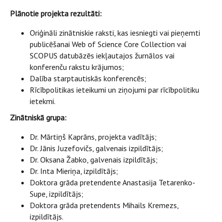
Plānotie projekta rezultāti:
Oriģināli zinātniskie raksti, kas iesniegti vai pieņemti
publicēšanai Web of Science Core Collection vai
SCOPUS datubāzēs iekļautajos žurnālos vai
konferenču rakstu krājumos;
Dalība starptautiskās konferencēs;
Rīcībpolitikas ieteikumi un ziņojumi par rīcībpolitiku
ietekmi.
Zinātniskā grupa:
Dr. Mārtiņš Kaprāns, projekta vadītājs;
Dr. Jānis Juzefovičs, galvenais izpildītājs;
Dr. Oksana Žabko, galvenais izpildītājs;
Dr. Inta Mieriņa, izpildītājs;
Doktora grāda pretendente Anastasija Tetarenko-
Supe, izpildītājs;
Doktora grāda pretendents Mihails Kremezs,
izpildītājs.