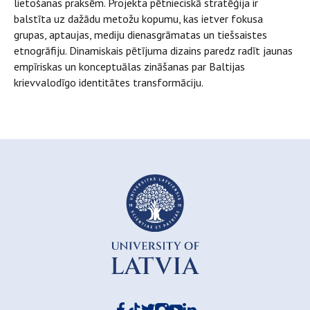
lietošanas praksēm. Projekta pētnieciskā stratēģija ir
balstīta uz dažādu metožu kopumu, kas ietver fokusa
grupas, aptaujas, mediju dienasgrāmatas un tiešsaistes
etnogrāfiju. Dinamiskais pētījuma dizains paredz radīt jaunas
empīriskas un konceptuālas zināšanas par Baltijas
krievvalodīgo identitātes transformāciju.