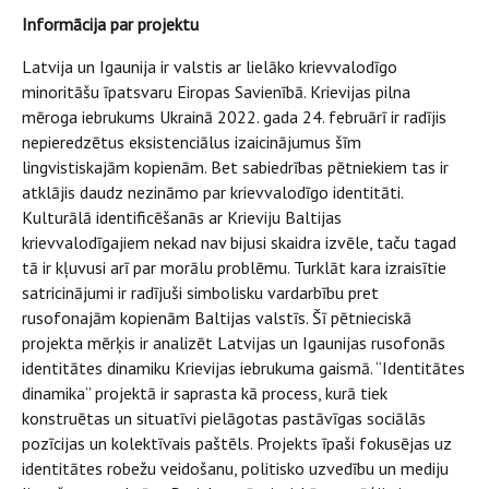
Informācija par projektu
Latvija un Igaunija ir valstis ar lielāko krievvalodīgo
minoritāšu īpatsvaru Eiropas Savienībā. Krievijas pilna
mēroga iebrukums Ukrainā 2022. gada 24. februārī ir radījis
nepieredzētus eksistenciālus izaicinājumus šīm
lingvistiskajām kopienām. Bet sabiedrības pētniekiem tas ir
atklājis daudz nezināmo par krievvalodīgo identitāti.
Kulturālā identificēšanās ar Krieviju Baltijas
krievvalodīgajiem nekad nav bijusi skaidra izvēle, taču tagad
tā ir kļuvusi arī par morālu problēmu. Turklāt kara izraisītie
satricinājumi ir radījuši simbolisku vardarbību pret
rusofonajām kopienām Baltijas valstīs. Šī pētnieciskā
projekta mērķis ir analizēt Latvijas un Igaunijas rusofonās
identitātes dinamiku Krievijas iebrukuma gaismā. “Identitātes
dinamika” projektā ir saprasta kā process, kurā tiek
konstruētas un situatīvi pielāgotas pastāvīgas sociālās
pozīcijas un kolektīvais paštēls. Projekts īpaši fokusējas uz
identitātes robežu veidošanu, politisko uzvedību un mediju