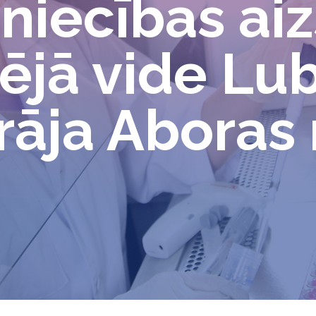
niecības ai
ējā vide Lu
rāja Aboras 