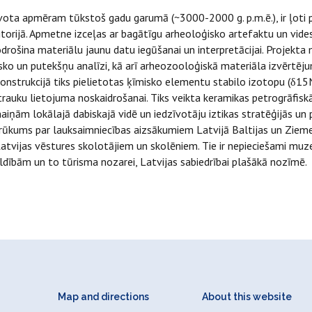
ota apmēram tūkstoš gadu garumā (~3000-2000 g. p.m.ē.), ir ļoti pi
itorijā. Apmetne izceļas ar bagātīgu arheoloģisko artefaktu un vid
drošina materiālu jaunu datu iegūšanai un interpretācijai. Projekta 
o un putekšņu analīzi, kā arī arheozooloģiskā materiāla izvērtēju
ekonstrukcijā tiks pielietotas ķīmisko elementu stabilo izotopu (δ
rauku lietojuma noskaidrošanai. Tiks veikta keramikas petrogrāfiskā 
zmaiņām lokālajā dabiskajā vidē un iedzīvotāju iztikas stratēģijās un
trūkums par lauksaimniecības aizsākumiem Latvijā Baltijas un Zieme
atvijas vēstures skolotājiem un skolēniem. Tie ir nepieciešami muze
ībām un to tūrisma nozarei, Latvijas sabiedrībai plašākā nozīmē.
Map and directions
About this website