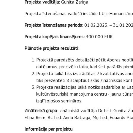
Projekta vadītāja:
Gunita Zariņa
Projekta īstenošanas vadošā iestāde LU ir Humanitāro
Projekta īstenošanas periods:
01.02.2023. – 31.01.202
Projekta kopējais finansējums:
300 000 EUR
Plānotie projekta rezultāti:
Projektā paredzēts detalizēti pētīt Aboras neol
datējumus, precizētu laiku, kad šeit parādās pir
Projekta laikā tiks izstrādātas 7 kvalitatīvas ano
tiks prezentēti 8 starptautiskās zinātniskās konf
Projekta realizācijas laikā notiks sadarbība ar 
kultūrvēsturiskā mantojuma centru - jaunu tūrisma
izglītojošos semināros.
Zinātniskā grupa
: zinātniskā vadītāja Dr. hist. Gunita Z
Elīna Reire, Bc. hist. Anna Batraga, Mg. hist. Eduards Pl
Informācija par projektu