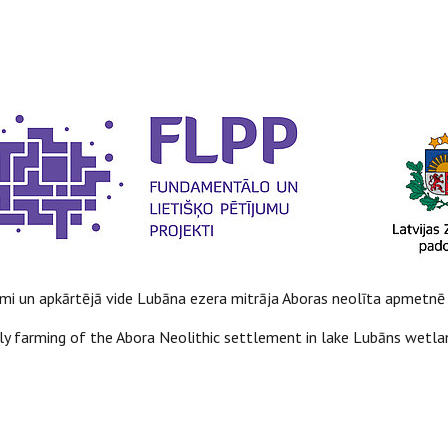
mi un apkārtējā vide Lubāna ezera mitrāja Aboras neolīta apmetnē
y farming of the Abora Neolithic settlement in lake Lubāns wetla