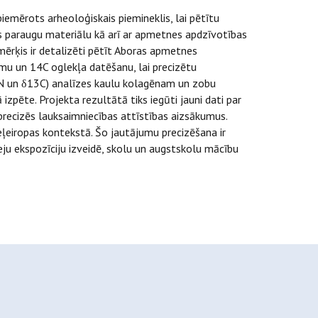
emērots arheoloģiskais piemineklis, lai pētītu
es paraugu materiālu kā arī ar apmetnes apdzīvotības
mērķis ir detalizēti pētīt Aboras apmetnes
mu un 14C oglekļa datēšanu, lai precizētu
15N un δ13C) analīzes kaulu kolagēnam un zobu
izpēte. Projekta rezultātā tiks iegūti jauni dati par
 precizēs lauksaimniecības attīstības aizsākumus.
ļeiropas kontekstā. Šo jautājumu precizēšana ir
ju ekspozīciju izveidē, skolu un augstskolu mācību