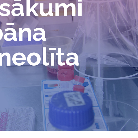
zsākumi
bāna
neolīta