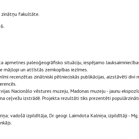
 zinātņu fakultāte.
6.
īta apmetnes paleoģeogrāfisko situāciju, iespējamo lauksaimniecība
mie mājlopi un attīstās zemkopības iezīmes.
nīmi recenzētas zinātniski pētnieciskās publikācijas, aizstāvēti divi
erencēs.
Latvijas Nacionālo vēstures muzeju, Madonas muzeju - jaunu ekspozī
 ceļvežu izstrādē. Projekta rezultāti tiks prezentēti populārzinātn
ariņa; vadošā izpildītāja, Dr. geogr. Laimdota Kalniņa, izpildītāji - M
ankājs.