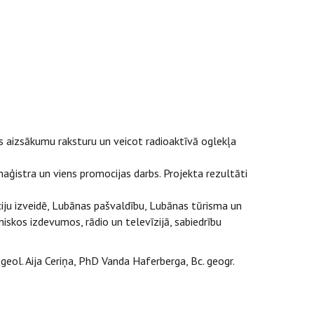
s aizsākumu raksturu un veicot radioaktīvā oglekļa
 maģistra un viens promocijas darbs. Projekta rezultāti
ciju izveidē, Lubānas pašvaldību, Lubānas tūrisma un
iskos izdevumos, rādio un televīzijā, sabiedrību
g. geol. Aija Ceriņa, PhD Vanda Haferberga, Bc. geogr.