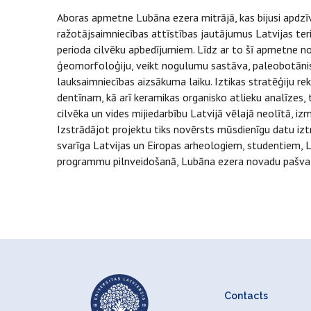
Aboras apmetne Lubāna ezera mitrājā, kas bijusi apdzīv
ražotājsaimniecības attīstības jautājumus Latvijas ter
perioda cilvēku apbedījumiem. Līdz ar to šī apmetne no
ģeomorfoloģiju, veikt nogulumu sastāva, paleobotānisk
lauksaimniecības aizsākuma laiku. Iztikas stratēģiju r
dentīnam, kā arī keramikas organisko atlieku analīzes, t
cilvēka un vides mijiedarbību Latvijā vēlajā neolītā, i
Izstrādājot projektu tiks novērsts mūsdienīgu datu iz
svarīga Latvijas un Eiropas arheologiem, studentiem, L
programmu pilnveidošanā, Lubāna ezera novadu pašvald
Contacts