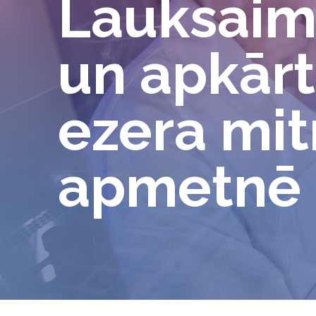
Lauksaim
un apkārt
ezera mit
apmetnē