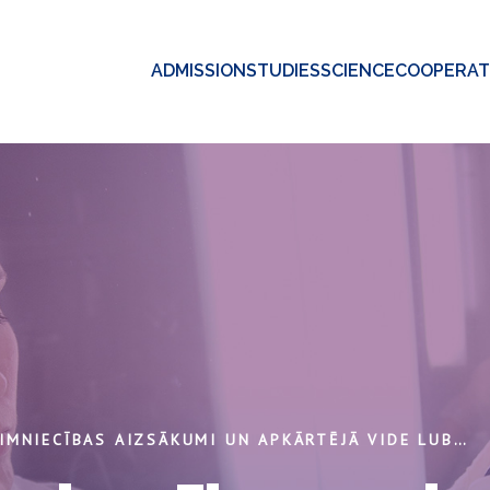
ADMISSION
STUDIES
SCIENCE
COOPERAT
LAUKSAIMNIECĪBAS AIZSĀKUMI UN APKĀRTĒJĀ VIDE LUBĀNA EZERA MITRĀJA ABORAS NEOLĪTA APMETNĒ