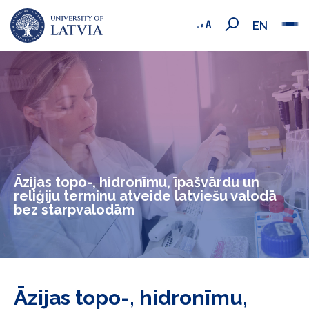
EN
Āzijas topo-, hidronīmu, īpašvārdu un
reliģiju terminu atveide latviešu valodā
bez starpvalodām
Āzijas topo-, hidronīmu,