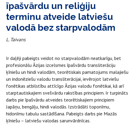
īpašvārdu un reliģiju
terminu atveide latviešu
valodā bez starpvalodām
L. Taivans
Ir daļēji pabeigts veidot no starpvalodām neatkarīgu, bet
profesionālu Āzijas izcelsmes īpašvārdu transliterāciju
ķīniešu un hindi valodām, teorētiskais pamatojums malajiešu
un indonēziešu valodu transliterācijai, ievērojot latviešu
fonētikas atbilstību attīcīgo Āzijas valodu fonētikai, kā arī
starptautiskajiem svešvārdu rakstības principiem. Ir turpināts
darbs pie īpašvārdu atveides teorētiskajiem principiem
Japāņu, bengāļu, hindi valodās. Izstrādāti toponīmu,
hidonīmu tabulu sastādīšana. Pabeigts darbs pie Mazās
ķīniešu – latviešu valodas sarunvārdnīcas.