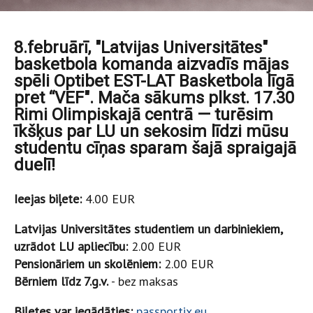
8.februārī, "Latvijas Universitātes"
basketbola komanda aizvadīs mājas
spēli Optibet EST-LAT Basketbola līgā
pret “VEF". Mača sākums plkst. 17.30
Rimi Olimpiskajā centrā — turēsim
īkšķus par LU un sekosim līdzi mūsu
studentu cīņas sparam šajā spraigajā
duelī!
Ieejas biļete:
4.00 EUR
Latvijas Universitātes studentiem un darbiniekiem,
uzrādot LU apliecību:
2.00 EUR
Pensionāriem un skolēniem:
2.00 EUR
Bērniem līdz 7.g.v.
- bez maksas
Biļetes var iegādāties:
passportix.eu