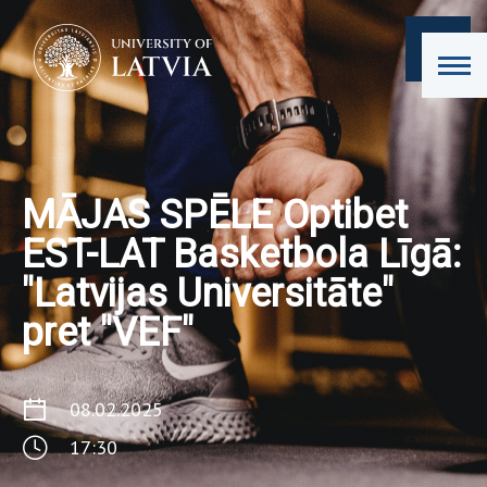
MĀJAS SPĒLE Optibet
EST-LAT Basketbola Līgā:
"Latvijas Universitāte"
pret "VEF"
08.02.2025
17:30