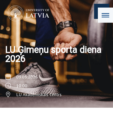
LU Ģimeņu sporta diena
2026
09.05.2026
10:00
LU Akadēmiskais centrs