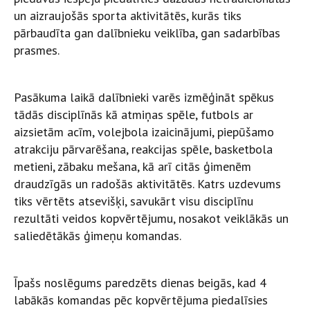
un aizraujošās sporta aktivitātēs, kurās tiks
pārbaudīta gan dalībnieku veiklība, gan sadarbības
prasmes.
Pasākuma laikā dalībnieki varēs izmēģināt spēkus
tādās disciplīnās kā atmiņas spēle, futbols ar
aizsietām acīm, volejbola izaicinājumi, piepūšamo
atrakciju pārvarēšana, reakcijas spēle, basketbola
metieni, zābaku mešana, kā arī citās ģimenēm
draudzīgās un radošās aktivitātēs. Katrs uzdevums
tiks vērtēts atsevišķi, savukārt visu disciplīnu
rezultāti veidos kopvērtējumu, nosakot veiklākās un
saliedētākās ģimeņu komandas.
Īpašs noslēgums paredzēts dienas beigās, kad 4
labākās komandas pēc kopvērtējuma piedalīsies