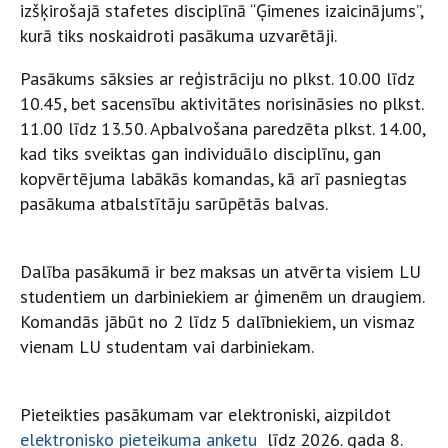
izšķirošajā stafetes disciplīnā “Ģimenes izaicinājums”,
kurā tiks noskaidroti pasākuma uzvarētāji.
Pasākums sāksies ar reģistrāciju no plkst. 10.00 līdz
10.45, bet sacensību aktivitātes norisināsies no plkst.
11.00 līdz 13.50. Apbalvošana paredzēta plkst. 14.00,
kad tiks sveiktas gan individuālo disciplīnu, gan
kopvērtējuma labākās komandas, kā arī pasniegtas
pasākuma atbalstītāju sarūpētās balvas.
Dalība pasākumā ir bez maksas un atvērta visiem LU
studentiem un darbiniekiem ar ģimenēm un draugiem.
Komandās jābūt no 2 līdz 5 dalībniekiem, un vismaz
vienam LU studentam vai darbiniekam.
Pieteikties pasākumam var elektroniski, aizpildot
elektronisko pieteikuma anketu
līdz 2026. gada 8.