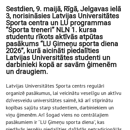
Sestdien, 9. maijā, Rīgā, Jelgavas ielā
3, norisināsies Latvijas Universitātes
Sporta centra un LU programmas
“Sporta treneri” NLN 1. kursa
studentu rīkots aktīvās atpūtas
pasākums “LU Ģimeņu sporta diena
2026”, kurā aicināti piedalīties
Latvijas Universitātes studenti un
darbinieki kopā ar savām ģimenēm
un draugiem.
Latvijas Universitātes Sporta centrs regulāri
organizē pasākumus, lai veicinātu veselīgu un aktīvu
dzīvesveidu universitātes saimē, kā arī stiprinātu
kopības sajūtu starp studentiem, darbiniekiem un
viņu ģimenēm. Arī šogad viens no centrālajiem
pasākumiem ir “LU Ģimeņu sporta diena”, kas
piedāvās iespēju piedalīties dažādās netradicionālās