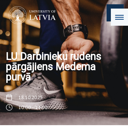
LU Darbinieku rudens
pārgājiens Medema
purvā
18.10.2025
10:00 - 14:00