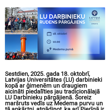
Sestdien, 2025. gada 18. oktobrī,
Latvijas Universitātes (LU) darbinieki
kopā ar ģimenēm un draugiem
aicināti piedalīties jau tradicionālajā
LU Darbinieku pārgājienā. Šoreiz
maršruts vedīs uz Medema purvu un
tā apkārtni, atgādinot, ka arī Pierīgā ir