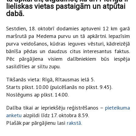
lieliskas vietas pastaigām un atpūtai
dabā.
Sestdien, 18. oktobrī dodamies aptuveni 12 km garā
maršrutā pa Medema purvu un tā apkārtni. Iepazīsim
purva veidošanos, kūdras ieguves vēsturi, kādreizējā
bānīša pēdas un daudzus citus interesantus faktus.
Pēc pārgājiena visiem dalībniekiem būs iespēja
sasildīties ar siltu zupu.
Tikšanās vieta: Rīgā, Rītausmas ielā 5.
Starts plkst. 10.00 (pulcēšanās no plkst. 9.45).
Noslēgums ap plkst. 14.00.
Dalība tikai ar iepriekšēju reģistrēšanos –
pieteikuma
anketu
aizpildi līdz 17. oktobra 8.59.
Plašāk par pārgājienu lasi
rakstā.