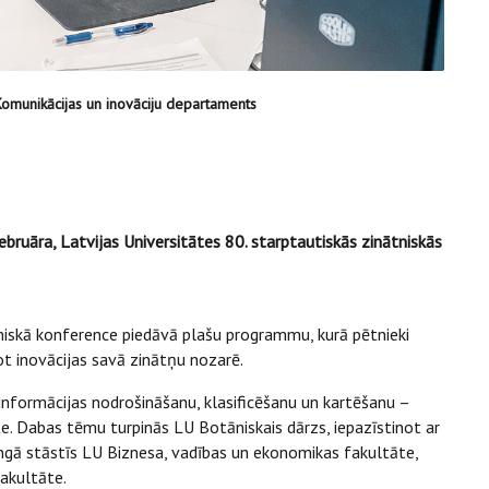
Komunikācijas un inovāciju departaments
februāra, Latvijas Universitātes 80. starptautiskās zinātniskās
tniskā konference piedāvā plašu programmu, kurā pētnieki
t inovācijas savā zinātņu nozarē.
nformācijas nodrošināšanu, klasificēšanu un kartēšanu –
e. Dabas tēmu turpinās LU Botāniskais dārzs, iepazīstinot ar
ingā stāstīs LU Biznesa, vadības un ekonomikas fakultāte,
akultāte.