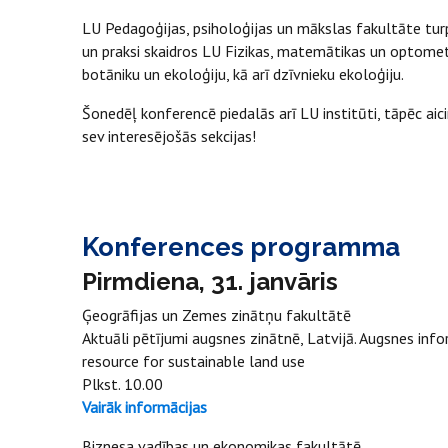
LU Pedagoģijas, psiholoģijas un mākslas fakultāte turpin
un praksi skaidros LU Fizikas, matemātikas un optometr
botāniku un ekoloģiju, kā arī dzīvnieku ekoloģiju.
Šonedēļ konferencē piedalās arī LU institūti, tāpēc a
sev interesējošās sekcijas!
Konferences programma
Pirmdiena, 31. janvāris
Ģeogrāfijas un Zemes zinātņu fakultātē
Aktuāli pētījumi augsnes zinātnē, Latvijā. Augsnes info
resource for sustainabl
Plkst. 10.00
Vairāk informācijas
Biznesa vadības un ekonomikas fakultātē