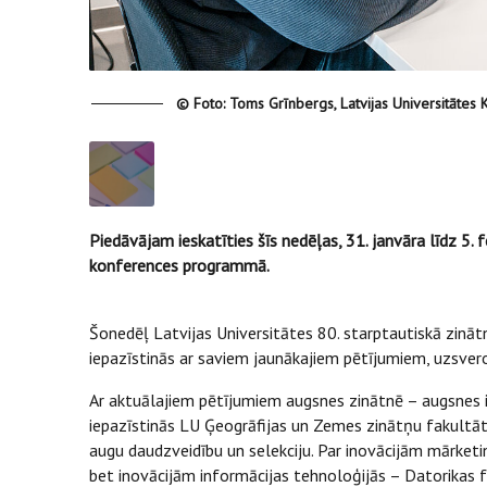
© Foto: Toms Grīnbergs, Latvijas Universitātes 
Piedāvājam ieskatīties šīs nedēļas, 31. janvāra līdz 5. 
konferences programmā.
Šonedēļ Latvijas Universitātes 80. starptautiskā zinā
iepazīstinās ar saviem jaunākajiem pētījumiem, uzsvero
Ar aktuālajiem pētījumiem augsnes zinātnē – augsnes i
iepazīstinās LU Ģeogrāfijas un Zemes zinātņu fakultāt
augu daudzveidību un selekciju. Par inovācijām mārket
bet inovācijām informācijas tehnoloģijās – Datorikas f