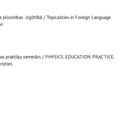
pilsonības izglītībā / Topicalities in Foreign Language
zenship Education
ības praktiķu seminārs / PHYSICS. EDUCATION. PRACTICE.
rsities