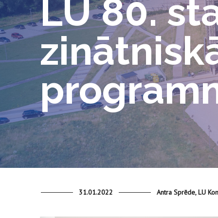
LU 80. st
zinātnisk
programm
31.01.2022
Antra Sprēde, LU Kom