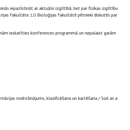
ās iepazīstināt ar aktuālo izglītībā, bet par fizikas izglītību
ijas fakultāte. LU Bioloģijas fakultātē pētnieki diskutēs par
icinām ieskatīties konferences programmā un nepalaist garām
rmācijas nodrošinājums, klasificēšana un kartēšana / Soil as a
e land use