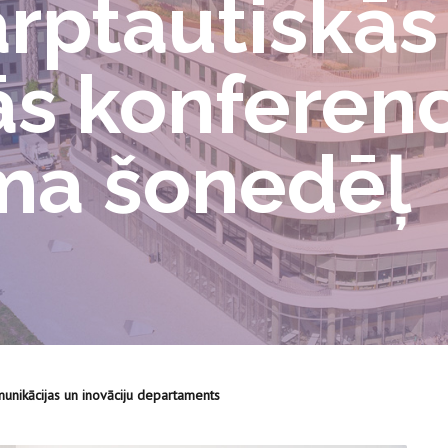
arptautiskās
ās konferen
a šonedēļ
unikācijas un inovāciju departaments