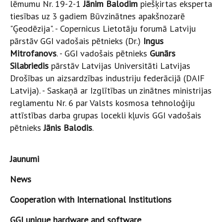
lēmumu Nr. 19-2-1
Jānim Balodim
piešķirtas eksperta
tiesības uz 3 gadiem Būvzinātnes apakšnozarē
"Ģeodēzija". - Copernicus Lietotāju forumā Latviju
pārstāv GGI vadošais pētnieks (Dr.)
Ingus
Mitrofanovs
. - GGI vadošais pētnieks
Gunārs
Silabriedis
pārstāv Latvijas Universitāti Latvijas
Drošības un aizsardzības industriju federācijā (DAIF
Latvija). - Saskaņā ar Izglītības un zinātnes ministrijas
reglamentu Nr. 6 par Valsts kosmosa tehnoloģiju
attīstības darba grupas locekli kļuvis GGI vadošais
pētnieks
Jānis Balodis
.
Jaunumi
News
Cooperation with International Institutions
GGI unique hardware and software