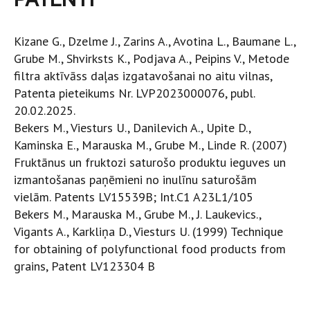
Kizane G., Dzelme J., Zarins A., Avotina L., Baumane L.,
Grube M., Shvirksts K., Podjava A., Peipins V., Metode
filtra aktīvāss daļas izgatavošanai no aitu vilnas,
Patenta pieteikums Nr. LVP2023000076, publ.
20.02.2025.
Bekers M., Viesturs U., Danilevich A., Upite D.,
Kaminska E., Marauska M., Grube M., Linde R. (2007)
Fruktānus un fruktozi saturošo produktu ieguves un
izmantošanas paņēmieni no inulīnu saturošām
vielām. Patents LV15539B; Int.C1 A23L1/105
Bekers M., Marauska M., Grube M., J. Laukevics.,
Vigants A., Karkliņa D., Viesturs U. (1999) Technique
for obtaining of polyfunctional food products from
grains, Patent LV123304 B