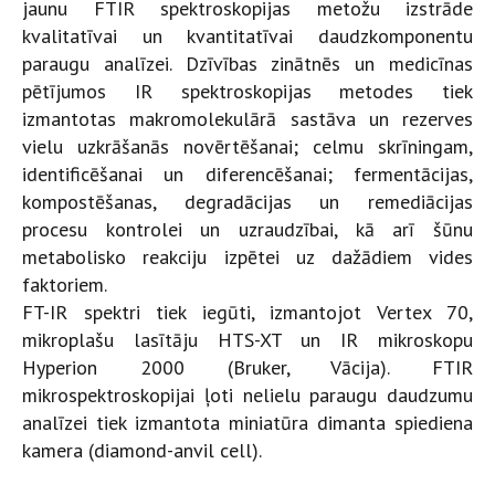
jaunu FTIR spektroskopijas metožu izstrāde
kvalitatīvai un kvantitatīvai daudzkomponentu
paraugu analīzei. Dzīvības zinātnēs un medicīnas
pētījumos IR spektroskopijas metodes tiek
izmantotas makromolekulārā sastāva un rezerves
vielu uzkrāšanās novērtēšanai; celmu skrīningam,
identificēšanai un diferencēšanai; fermentācijas,
kompostēšanas, degradācijas un remediācijas
procesu kontrolei un uzraudzībai, kā arī šūnu
metabolisko reakciju izpētei uz dažādiem vides
faktoriem.
FT-IR spektri tiek iegūti, izmantojot Vertex 70,
mikroplašu lasītāju HTS-XT un IR mikroskopu
Hyperion 2000 (Bruker, Vācija). FTIR
mikrospektroskopijai ļoti nelielu paraugu daudzumu
analīzei tiek izmantota miniatūra dimanta spiediena
kamera (diamond-anvil cell).