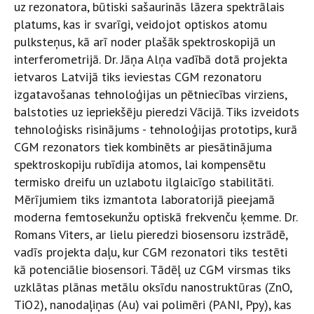
uz rezonatora, būtiski sašaurinās lāzera spektrālais
platums, kas ir svarīgi, veidojot optiskos atomu
pulksteņus, kā arī noder plašāk spektroskopijā un
interferometrijā. Dr. Jāņa Alņa vadībā dotā projekta
ietvaros Latvijā tiks ieviestas CGM rezonatoru
izgatavošanas tehnoloģijas un pētniecības virziens,
balstoties uz iepriekšēju pieredzi Vācijā. Tiks izveidots
tehnoloģisks risinājums - tehnoloģijas prototips, kurā
CGM rezonators tiek kombinēts ar piesātinājuma
spektroskopiju rubīdija atomos, lai kompensētu
termisko dreifu un uzlabotu ilglaicīgo stabilitāti.
Mērījumiem tiks izmantota laboratorijā pieejamā
moderna femtosekunžu optiskā frekvenču ķemme. Dr.
Romans Viters, ar lielu pieredzi biosensoru izstrādē,
vadīs projekta daļu, kur CGM rezonatori tiks testēti
kā potenciālie biosensori. Tādēļ uz CGM virsmas tiks
uzklātas plānas metālu oksīdu nanostruktūras (ZnO,
TiO2), nanodaļiņas (Au) vai polimēri (PANI, Ppy), kas