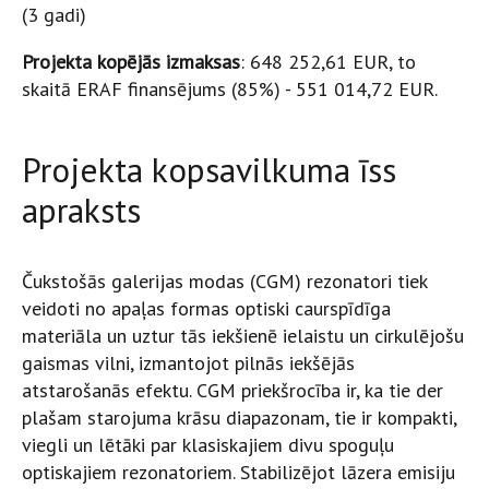
(3 gadi)
Projekta kopējās izmaksas
: 648 252,61 EUR, to
skaitā ERAF finansējums (85%) - 551 014,72 EUR.
Projekta kopsavilkuma īss
apraksts
Čukstošās galerijas modas (CGM) rezonatori tiek
veidoti no apaļas formas optiski caurspīdīga
materiāla un uztur tās iekšienē ielaistu un cirkulējošu
gaismas vilni, izmantojot pilnās iekšējās
atstarošanās efektu. CGM priekšrocība ir, ka tie der
plašam starojuma krāsu diapazonam, tie ir kompakti,
viegli un lētāki par klasiskajiem divu spoguļu
optiskajiem rezonatoriem. Stabilizējot lāzera emisiju