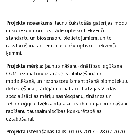
Projekta nosaukums
: Jaunu čukstošās galerijas modu
mikrorezonatoru izstrāde optisko frekvenču
standartu un biosensoru pielietojumiem, un to
raksturošana ar femtosekunžu optisko frekvenču
ķemmi.
Projekta mērķis
: jaunu zināšanu-zinātības iegūšana
CGM rezonatoru izstrādē, stabilizēšanā un
modelēšanā, un rezonatoru izmantošanā biomolekulu
detektēšanai, tādējādi atbalstot Latvijas Viedās
specializācijas mērķu sasniegšanu, zinātnes un
tehnoloģiju cilvēkkapitāla attīstību un jaunu zināšanu
radīšanu tautsaimniecības konkurētspējas
uzlabošanai.
Projekta īstenošanas laiks
: 01.03.2017. - 28.02.2020.