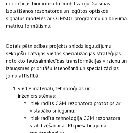
nodrošinās biomolekulu imobilizāciju. Gaismas
izplatīšanos rezonatoros un iegūtos optiskos
signālus modelēs ar COMSOL programmu un blīvuma
matricu formālismu.
Dotais pētniecības projekts sniedz ieguldījumu
sekojošu Latvijas viedās specializācijas stratēģijas
noteikto tautsaimniecības transformācijas virzienu un
izaugsmes prioritāšu īstenošanā un specializācijas
jomu attīstībā:
viedie materiāli, tehnoloģijas un
inženiersistēmas:
tiek radīts CGM rezonatora prototips ar
vislabāko sniegumu;
tiek radīta tehnoloģija CGM rezonatora
stabilizēšanai ar Rb piesātinājuma
spektroskopiju;