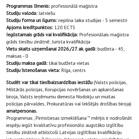
Programmas līmenis:
profesionālā maģistra
Studiju valoda:
latviešu
Studiju forma un ilgums:
nepilna laika studijas - 5 semestri
Apjoms kredītpunktos:
120 ECTS
Iegūstamais grāds vai kvalifikācija:
Profesionālais maģistra
grāds tiesību zinātnē; Jurista kvalifikācija
Vietu skaits uzņemšanai 2026./27. ak. gadā:
budžeta - 45,
maksas - 0
Studiju maksa gadā:
tikai budžeta vietas
Studiju īstenošanas vieta:
Rīga, centrs
Studēt var tikai tiesībaizsardzības iestāžu
(Valsts policijas,
Militārās policijas, Korupcijas novēršanas un apkarošanas
biroja, Valsts ieņēmumu dienesta Nodokļu un muitas
policijas pārvaldes, Prokuratūras vai Iekšējās drošības biroja)
amatpersonas.
Programmas „Pirmstiesas izmeklēšana”* mērķis ir nodrošināt
iespēju iegūt kvalitatīvu profesionālo augstāko izglītību
tiesību zinātnē atbilstoši Latvijas izglītības kvalifikāciju