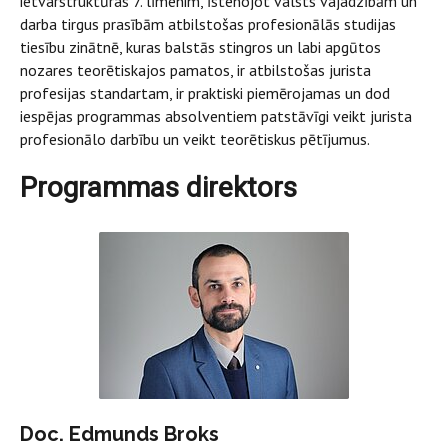
ietvarstruktūras 7. līmenim, īstenojot valsts vajadzībām un
darba tirgus prasībām atbilstošas profesionālās studijas
tiesību zinātnē, kuras balstās stingros un labi apgūtos
nozares teorētiskajos pamatos, ir atbilstošas jurista
profesijas standartam, ir praktiski piemērojamas un dod
iespējas programmas absolventiem patstāvīgi veikt jurista
profesionālo darbību un veikt teorētiskus pētījumus.
Programmas direktors
Doc. Edmunds Broks