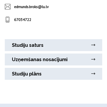
edmunds.broks@lu.lv
67034722
Studiju saturs
Uzņemšanas nosacījumi
Studiju plāns