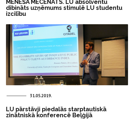
MĒNEŠA MECENĀTS. LU absolventu
dibināts uzņēmums stimulē LU studentu
izcilību
31.05.2019.
LU pārstāvji piedalās starptautiskā
zinātniskā konferencē Beļģijā