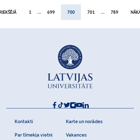
RIEKŠĒJĀ
1
...
699
700
701
...
789
NĀK
Kontakti
Karte un norādes
Par tīmekļa vietni
Vakances