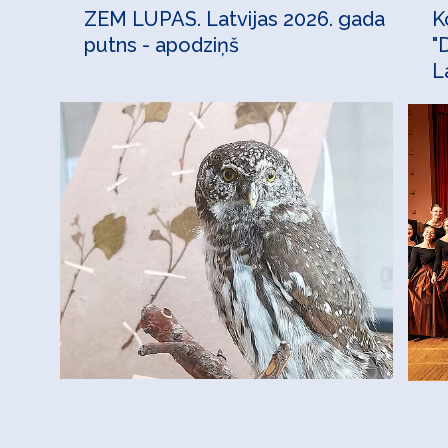
ZEM LUPAS. Latvijas 2026. gada
K
putns - apodziņš
"
L