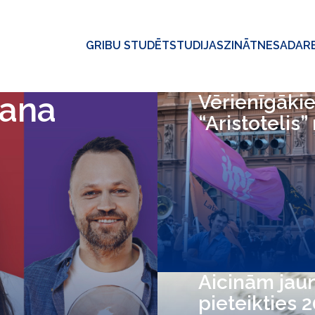
GRIBU STUDĒT
STUDIJAS
ZINĀTNE
SADAR
šana
Vērienīgākie
“Aristotelis”
Aicinām jau
pieteikties 