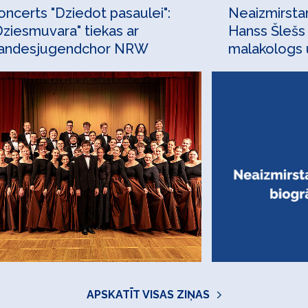
oncerts "Dziedot pasaulei":
Neaizmirstam
Dziesmuvara" tiekas ar
Hanss Šlešs
andesjugendchor NRW
malakologs u
etalona veid
APSKATĪT VISAS ZIŅAS