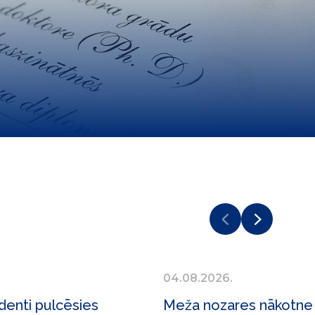
04.08.2026.
denti pulcēsies
Meža nozares nākotne