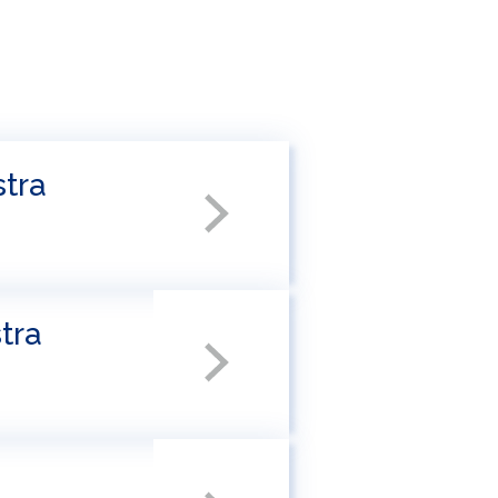
stra
tra