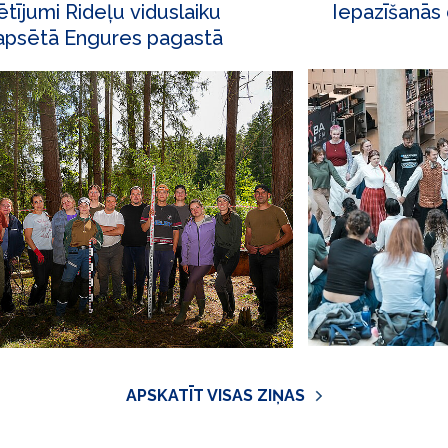
ētījumi Rideļu viduslaiku
Iepazīšanās
apsētā Engures pagastā
APSKATĪT VISAS ZIŅAS