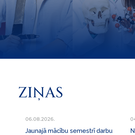
ZIŅAS
06.08.2026.
0
Jaunajā mācību semestrī darbu
N