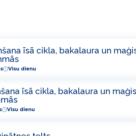
ana īsā cikla, bakalaura un maģi
ammās
es
Visu dienu
ana īsā cikla, bakalaura un maģis
mmās
s
Visu dienu