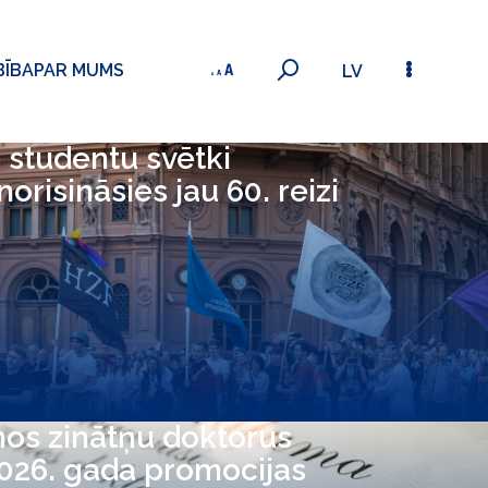
BĪBA
PAR MUMS
LV
 studentu svētki
 norisināsies jau 60. reizi
nos zinātņu doktorus
2026. gada promocijas