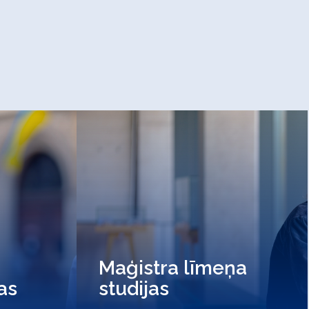
Maģistra līmeņa
jas
studijas