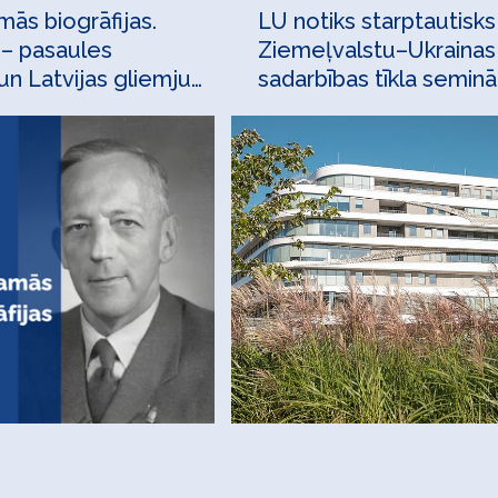
ās biogrāfijas.
LU notiks starptautisks
 – pasaules
Ziemeļvalstu–Ukrainas
n Latvijas gliemju
sadarbības tīkla seminā
otājs
apsekojumu statistiku