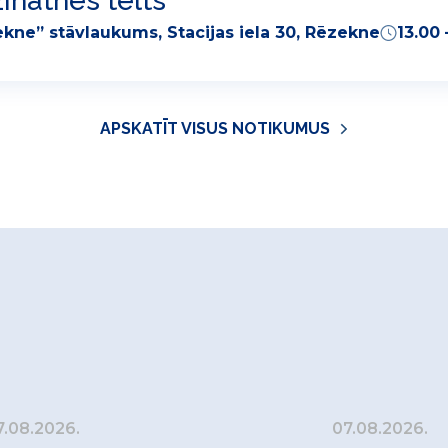
inātnes telts
kne” stāvlaukums, Stacijas iela 30, Rēzekne
13.00 
APSKATĪT VISUS NOTIKUMUS
7.08.2026.
07.08.2026.