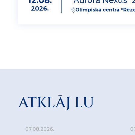
12.08.
"Aurora Nexus" z
2026.
Olimpiskā centra “Rēze
ATKLĀJ LU
07.08.2026.
0