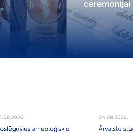
ceremonijai
4.08.2026.
04.08.2026.
oslēgušies arheoloģiskie
Ārvalstu stu