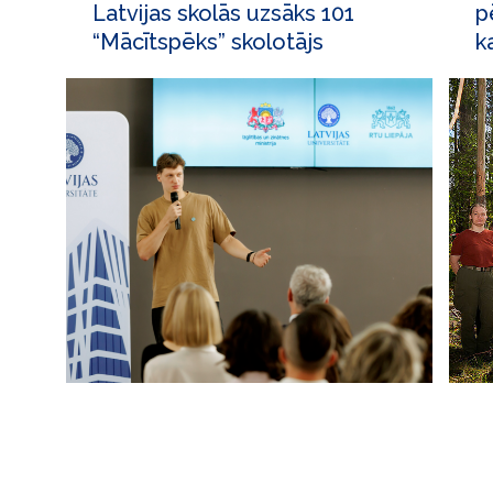
Latvijas skolās uzsāks 101
p
“Mācītspēks” skolotājs
k